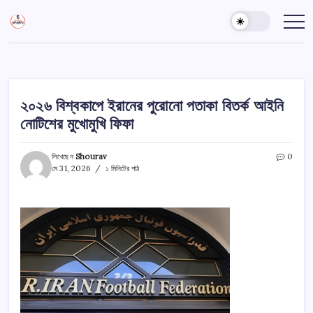
এড়িয়ে
খেলার
খবর,
লেখায়
ক্রীড়া
খেলা
বাংলাদেশের
খবর,
খেলার
যান
গুরুকুল
খেলার
খবর,
,
খবর,
বিশ্বকাপ
আজকের
খেলার
GOLN
খেলা,
খবর
প্রতিদিন
খেলা,
২০২৬ বিশ্বকাপে ইরানের পুরোনো পতাকা বিতর্ক আইনি
ক্রিকেট
খেলার
নোটিশের মুখোমুখি ফিফা
খবর,
ফুটবল
খেলার
খবর,
লিখেছেন
Shourav
0
বাংলাদেশের
মে 31, 2026
১ মিনিটের পাঠ
খেলার
খবর,
বিশ্বকাপ
খেলার
খবর