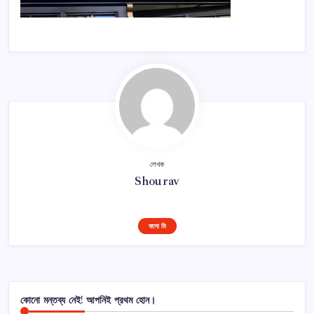
লেখক
Shourav
ফলো মি
কোনো মন্তব্য নেই! আপনিই প্রথম হোন।