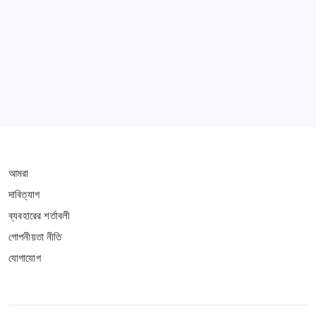
Learn more
THIS WEBSITE IS PROTECTED BY DMCA
আমরা
দাবিত্যাগ
ব্যবহারের শর্তাবলী
গোপনীয়তা নীতি
যোগাযোগ