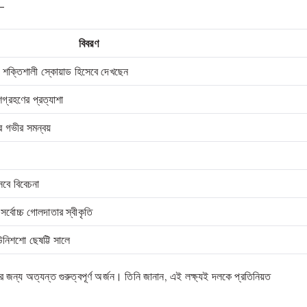
ো—
বিবরণ
ে শক্তিশালী স্কোয়াড হিসেবে দেখছেন
গ্রহণের প্রত্যাশা
র গভীর সমন্বয়
েবে বিবেচনা
র্বোচ্চ গোলদাতার স্বীকৃতি
 উনিশশো ছেষট্টি সালে
 জন্য অত্যন্ত গুরুত্বপূর্ণ অর্জন। তিনি জানান, এই লক্ষ্যই দলকে প্রতিনিয়ত