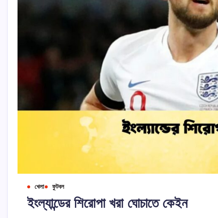
খেলা
ফুটবল
ইংল্যান্ডের শিরোপা খরা ঘোচাতে কেইন