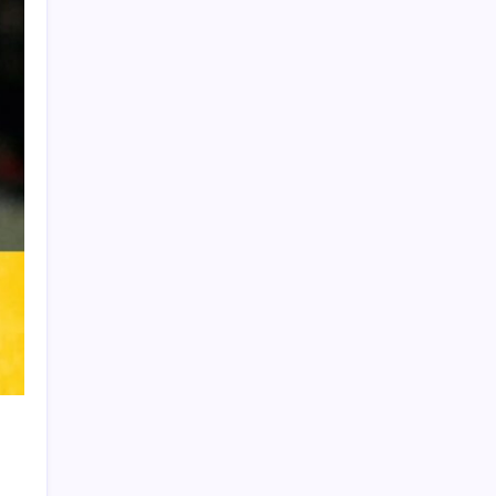
Learn more
THIS WEBSITE IS PROTECTED
BY DMCA