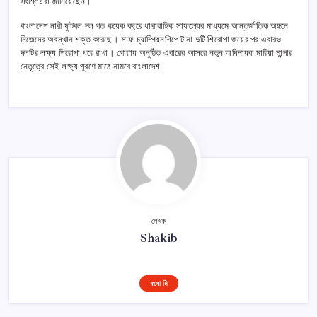
সংশ্লিষ্টরা জানিয়েছেন।
বাংলাদেশ নারী ফুটবল দল গত কয়েক বছরে ধারাবাহিক সাফল্যের মাধ্যমে আন্তর্জাতিক অঙ্গনে
নিজেদের অবস্থান শক্ত করেছে। সাফ চ্যাম্পিয়নশিপে টানা দুটি শিরোপা জয়ের পর এবারও
দলটির লক্ষ্য শিরোপা ধরে রাখা। গোয়ায় অনুষ্ঠিত এবারের আসরে নতুন অধিনায়ক মারিয়া মান্দার
নেতৃত্বে সেই লক্ষ্য পূরণে মাঠে নামবে বাংলাদেশ
লেখক
Shakib
ফলো মি