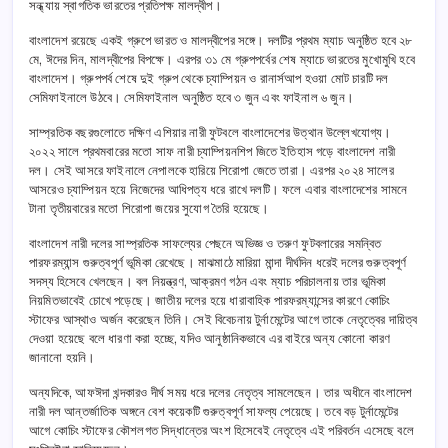
সন্ধ্যায় স্বাগতিক ভারতের প্রতিপক্ষ মালদ্বীপ।
বাংলাদেশ রয়েছে একই গ্রুপে ভারত ও মালদ্বীপের সঙ্গে। দলটির প্রথম ম্যাচ অনুষ্ঠিত হবে ২৮
মে, ঈদের দিন, মালদ্বীপের বিপক্ষে। এরপর ৩১ মে গ্রুপপর্বের শেষ ম্যাচে ভারতের মুখোমুখি হবে
বাংলাদেশ। গ্রুপপর্ব শেষে দুই গ্রুপ থেকে চ্যাম্পিয়ন ও রানার্সআপ হওয়া মোট চারটি দল
সেমিফাইনালে উঠবে। সেমিফাইনাল অনুষ্ঠিত হবে ৩ জুন এবং ফাইনাল ৬ জুন।
সাম্প্রতিক বছরগুলোতে দক্ষিণ এশিয়ার নারী ফুটবলে বাংলাদেশের উত্থান উল্লেখযোগ্য।
২০২২ সালে প্রথমবারের মতো সাফ নারী চ্যাম্পিয়নশিপ জিতে ইতিহাস গড়ে বাংলাদেশ নারী
দল। সেই আসরে ফাইনালে নেপালকে হারিয়ে শিরোপা জেতে তারা। এরপর ২০২৪ সালের
আসরেও চ্যাম্পিয়ন হয়ে নিজেদের আধিপত্য ধরে রাখে দলটি। ফলে এবার বাংলাদেশের সামনে
টানা তৃতীয়বারের মতো শিরোপা জয়ের সুযোগ তৈরি হয়েছে।
বাংলাদেশ নারী দলের সাম্প্রতিক সাফল্যের পেছনে অভিজ্ঞ ও তরুণ ফুটবলারের সমন্বিত
পারফরম্যান্স গুরুত্বপূর্ণ ভূমিকা রেখেছে। মাঝমাঠে মারিয়া মান্দা দীর্ঘদিন ধরেই দলের গুরুত্বপূর্ণ
সদস্য হিসেবে খেলছেন। বল নিয়ন্ত্রণ, আক্রমণ গঠন এবং ম্যাচ পরিচালনায় তার ভূমিকা
নিয়মিতভাবেই চোখে পড়েছে। জাতীয় দলের হয়ে ধারাবাহিক পারফরম্যান্সের কারণে কোচিং
স্টাফের আস্থাও অর্জন করেছেন তিনি। সেই বিবেচনায় টুর্নামেন্টের আগে তাকে নেতৃত্বের দায়িত্ব
দেওয়া হয়েছে বলে ধারণা করা হচ্ছে, যদিও আনুষ্ঠানিকভাবে এর বাইরে অন্য কোনো কারণ
জানানো হয়নি।
অন্যদিকে, আফঈদা খন্দকারও দীর্ঘ সময় ধরে দলের নেতৃত্ব সামলেছেন। তার অধীনে বাংলাদেশ
নারী দল আন্তর্জাতিক অঙ্গনে বেশ কয়েকটি গুরুত্বপূর্ণ সাফল্য পেয়েছে। তবে বড় টুর্নামেন্টের
আগে কোচিং স্টাফের কৌশলগত সিদ্ধান্তের অংশ হিসেবেই নেতৃত্বে এই পরিবর্তন এসেছে বলে