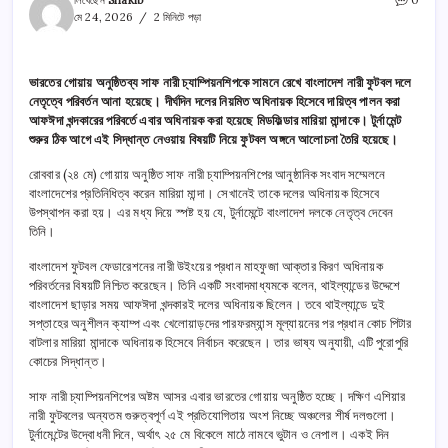
লিখেছেন
Shakib
0
মে 24, 2026
2 মিনিটে পড়া
ভারতের গোয়ায় অনুষ্ঠিতব্য সাফ নারী চ্যাম্পিয়নশিপকে সামনে রেখে বাংলাদেশ নারী ফুটবল দলে
নেতৃত্বে পরিবর্তন আনা হয়েছে। দীর্ঘদিন দলের নিয়মিত অধিনায়ক হিসেবে দায়িত্ব পালন করা
আফঈদা খন্দকারের পরিবর্তে এবার অধিনায়ক করা হয়েছে মিডফিল্ডার মারিয়া মান্দাকে। টুর্নামেন্ট
শুরুর ঠিক আগে এই সিদ্ধান্ত নেওয়ায় বিষয়টি নিয়ে ফুটবল অঙ্গনে আলোচনা তৈরি হয়েছে।
রোববার (২৪ মে) গোয়ায় অনুষ্ঠিত সাফ নারী চ্যাম্পিয়নশিপের আনুষ্ঠানিক সংবাদ সম্মেলনে
বাংলাদেশের প্রতিনিধিত্ব করেন মারিয়া মান্দা। সেখানেই তাকে দলের অধিনায়ক হিসেবে
উপস্থাপন করা হয়। এর মধ্য দিয়ে স্পষ্ট হয় যে, টুর্নামেন্টে বাংলাদেশ দলকে নেতৃত্ব দেবেন
তিনি।
বাংলাদেশ ফুটবল ফেডারেশনের নারী উইংয়ের প্রধান মাহফুজা আক্তার কিরণ অধিনায়ক
পরিবর্তনের বিষয়টি নিশ্চিত করেছেন। তিনি একটি সংবাদমাধ্যমকে বলেন, থাইল্যান্ডের উদ্দেশে
বাংলাদেশ ছাড়ার সময় আফঈদা খন্দকারই দলের অধিনায়ক ছিলেন। তবে থাইল্যান্ডে দুই
সপ্তাহের অনুশীলন ক্যাম্প এবং খেলোয়াড়দের পারফরম্যান্স মূল্যায়নের পর প্রধান কোচ পিটার
বাটলার মারিয়া মান্দাকে অধিনায়ক হিসেবে নির্বাচন করেছেন। তার ভাষ্য অনুযায়ী, এটি পুরোপুরি
কোচের সিদ্ধান্ত।
সাফ নারী চ্যাম্পিয়নশিপের অষ্টম আসর এবার ভারতের গোয়ায় অনুষ্ঠিত হচ্ছে। দক্ষিণ এশিয়ার
নারী ফুটবলের অন্যতম গুরুত্বপূর্ণ এই প্রতিযোগিতায় অংশ নিচ্ছে অঞ্চলের শীর্ষ দলগুলো।
টুর্নামেন্টের উদ্বোধনী দিনে, অর্থাৎ ২৫ মে বিকেলে মাঠে নামবে ভুটান ও নেপাল। একই দিন