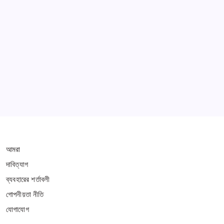
Learn more
THIS WEBSITE IS PROTECTED BY DMCA
আমরা
দাবিত্যাগ
ব্যবহারের শর্তাবলী
গোপনীয়তা নীতি
যোগাযোগ