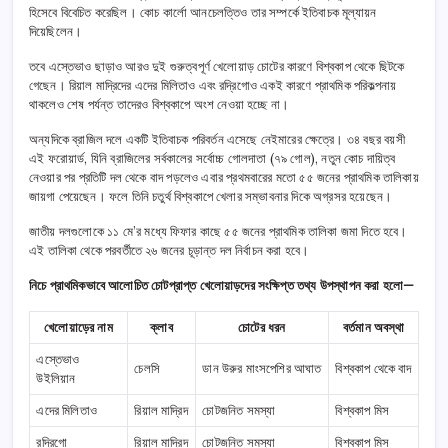
হিসেবে বিবেচিত করেছিল। কোচ কার্লো আনচেলত্তিও তার সম্পর্কে ইতিবাচক মূল্যায়ন
দিয়েছিলেন।
তবে এস্তেভাও ছাড়াও আরও দুই গুরুত্বপূর্ণ খেলোয়াড় চোটের কারণে বিশ্বকাপ থেকে ছিটকে
গেছেন। রিয়াল মাদ্রিদের এদের মিলিতাও এবং রদ্রিগোও একই কারণে প্রাথমিক পরিকল্পনায়
থাকলেও শেষ পর্যন্ত তাদেরও বিশ্বকাপে অংশ নেওয়া হচ্ছে না।
অন্যদিকে ব্রাজিল দলে একটি ইতিবাচক পরিবর্তন এসেছে নেইমারের ক্ষেত্রে। ৩৪ বছর বয়সী
এই ফরোয়ার্ড, যিনি ব্রাজিলের সর্বকালের সর্বোচ্চ গোলদাতা (৭৯ গোল), নতুন কোচ দায়িত্ব
নেওয়ার পর প্রতিটি দল থেকে বাদ পড়লেও এবার প্রথমবারের মতো ৫৫ জনের প্রাথমিক তালিকায়
জায়গা পেয়েছেন। ফলে তিনি চতুর্থ বিশ্বকাপে খেলার সম্ভাবনার দিকে অগ্রসর হয়েছেন।
জাতীয় দলগুলোকে ১১ মে’র মধ্যে ফিফার কাছে ৫৫ জনের প্রাথমিক তালিকা জমা দিতে হবে।
এই তালিকা থেকে পরবর্তীতে ২৬ জনের চূড়ান্ত দল নির্বাচন করা হবে।
নিচে প্রাথমিকভাবে আলোচিত চোটপ্রাপ্ত খেলোয়াড়দের সংক্ষিপ্ত তথ্য উপস্থাপন করা হলো—
খেলোয়াড়ের নাম
ক্লাব
চোটের ধরন
বর্তমান অবস্থা
এস্তেভাও
চেলসি
ডান উরুর মাংসপেশির আঘাত
বিশ্বকাপ থেকে বাদ
উইলিয়ান
এদের মিলিতাও
রিয়াল মাদ্রিদ
চোটজনিত সমস্যা
বিশ্বকাপ মিস
রদ্রিগো
রিয়াল মাদ্রিদ
চোটজনিত সমস্যা
বিশ্বকাপ মিস