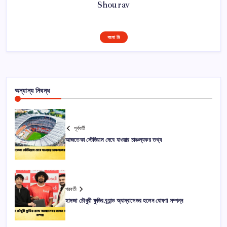
Shourav
ফলো মি
অন্যান্য নিবন্ধ
পূর্ববর্তী
আজতেকা স্টেডিয়াম দেবে যাওয়ার চাঞ্চল্যকর তথ্য
পরবর্তী
হামজা চৌধুরী ফুডির ব্র্যান্ড অ্যাম্বাসেডর হলেন ঘোষণা সম্পন্ন