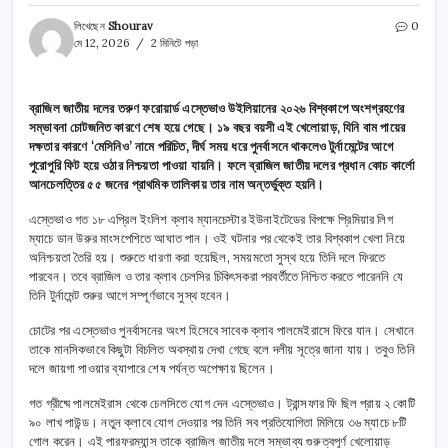
লিখেছেন
Shourav
0
মে 12, 2026
2 মিনিটে পড়া
ব্রাজিল জাতীয় দলের তরুণ ফরোয়ার্ড এস্তেভাও উইলিয়ানের ২০২৬ বিশ্বকাপে অংশগ্রহণের
সম্ভাবনা চোটজনিত কারণে শেষ হয়ে গেছে। ১৯ বছর বয়সী এই খেলোয়াড়, যিনি বাম পায়ের
দক্ষতার কারণে ‘মেসিনিও’ নামে পরিচিত, দীর্ঘ সময় ধরে পুনর্বাসনে থাকলেও টুর্নামেন্টের আগে
পুরোপুরি ফিট হয়ে ওঠার নিশ্চয়তা পাওয়া যায়নি। ফলে ব্রাজিল জাতীয় দলের প্রধান কোচ কার্লো
আনচেলত্তির ৫৫ জনের প্রাথমিক তালিকায় তার নাম অন্তর্ভুক্ত হয়নি।
এস্তেভাও গত ১৮ এপ্রিল ইংলিশ ক্লাব ম্যানচেস্টার ইউনাইটেডের বিপক্ষে প্রিমিয়ার লিগ
ম্যাচে ডান উরুর মাংসপেশিতে আঘাত পান। ওই ঘটনার পর থেকেই তার বিশ্বকাপ খেলা নিয়ে
অনিশ্চয়তা তৈরি হয়। শুরুতে ধারণা করা হয়েছিল, সময়মতো সুস্থ হয়ে তিনি দলে ফিরতে
পারবেন। তবে ব্রাজিল ও তার ক্লাব চেলসির চিকিৎসকরা পরবর্তীতে নিশ্চিত করতে পারেননি যে
তিনি টুর্নামেন্ট শুরুর আগে সম্পূর্ণভাবে সুস্থ হবেন।
চোটের পর এস্তেভাও পুনর্বাসনের অংশ হিসেবে সাবেক ক্লাব পালমেইরাসে ফিরে যান। সেখানে
তাকে মানসিকভাবে কিছুটা বিচলিত অবস্থায় দেখা গেছে বলে দলীয় সূত্রে জানা যায়। তবুও তিনি
দলে জায়গা পাওয়ার ব্যাপারে শেষ পর্যন্ত অপেক্ষায় ছিলেন।
গত গ্রীষ্মে পালমেইরাস থেকে চেলসিতে যোগ দেন এস্তেভাও। ট্রান্সফার ফি ছিল প্রায় ২ কোটি
৯০ লাখ পাউন্ড। নতুন ক্লাবে যোগ দেওয়ার পর তিনি সব প্রতিযোগিতা মিলিয়ে ৩৬ ম্যাচে ৮টি
গোল করেন। এই পারফরম্যান্স তাকে ব্রাজিল জাতীয় দলে সম্ভাব্য গুরুত্বপূর্ণ খেলোয়াড়