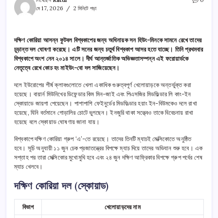
লিখেছেন
Ratul
0
মে 17, 2026
2 মিনিটে পড়া
দক্ষিণ কোরিয়া আসন্ন ফুটবল বিশ্বকাপের জন্য অধিনায়ক সন হিউং-মিনকে সামনে রেখে তাদের
চূড়ান্ত দল ঘোষণা করেছে। এটি সনের জন্য চতুর্থ বিশ্বকাপ আসর হতে যাচ্ছে। তিনি প্রথমবার
বিশ্বকাপে অংশ নেন ২০১৪ সালে। দীর্ঘ আন্তর্জাতিক অভিজ্ঞতাসম্পন্ন এই ফরোয়ার্ডকে
নেতৃত্বে রেখে কোচ হং মাইউং-বো দল সাজিয়েছেন।
দলে ইউরোপের শীর্ষ ক্লাবগুলোতে খেলা একাধিক গুরুত্বপূর্ণ খেলোয়াড়কে অন্তর্ভুক্ত করা
হয়েছে। বায়ার্ন মিউনিখের ডিফেন্ডার কিম মিন-জাই এবং পিএসজির মিডফিল্ডার লি কাং-ইন
স্কোয়াডে জায়গা পেয়েছেন। পাশাপাশি ফেইনুর্ডের মিডফিল্ডার হয়াং ইন-বিউমকেও দলে রাখা
হয়েছে, যিনি বর্তমানে গোড়ালির চোটে ভুগছেন। ইনজুরি থাকা সত্ত্বেও তাকে বিবেচনায় রাখা
হয়েছে বলে স্কোয়াড ঘোষণায় জানা যায়।
বিশ্বকাপে দক্ষিণ কোরিয়া গ্রুপ ‘এ’-তে রয়েছে। তাদের তিনটি ম্যাচই মেক্সিকোতে অনুষ্ঠিত
হবে। সূচি অনুযায়ী ১১ জুন চেক প্রজাতন্ত্রের বিপক্ষে ম্যাচ দিয়ে তাদের অভিযান শুরু হবে। এক
সপ্তাহ পর তারা মেক্সিকোর মুখোমুখি হবে এবং ২৪ জুন দক্ষিণ আফ্রিকার বিপক্ষে গ্রুপ পর্বের শেষ
ম্যাচ খেলবে।
দক্ষিণ কোরিয়া দল (স্কোয়াড)
বিভাগ
খেলোয়াড়দের নাম