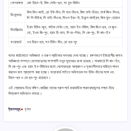
গোলরক্ষক
জো হিয়ন-উ, কিম সেউং-গ্যু, সং বুম-কিউন
কিম মিন-জাই, চো ইউ-মিন, লি হান-বিওম, কিম তাই-হিয়ন, পার্ক জিন-সিওব,
ডিফেন্ডার
লি গি-হিউক, লি তাই-সিওক, সিওল ইয়ং-উ, ইয়েন্স কাস্ট্রপ, কিম মুন-হোয়ান
ইয়াং হিউন-জুন, পাইক সেউং-হো, হয়াং ইন-বিউম, কিম জিন-গ্যু, বে জুন-
মিডফিল্ডার
হো, ইওম জি-সুং, হয়াং হি-চান, লি ডং-গিয়ং, লি জে-সুং, লি কাং-ইন
ফরোয়ার্ড
ওহ হিয়ন-গ্যু, সন হিউং-মিন, চো গ্যু-সুং
দলের কাঠামোতে অভিজ্ঞতা ও তরুণ প্রতিভার সমন্বয় দেখা যাচ্ছে। রক্ষণভাগে ইউরোপীয় ক্লাব
অভিজ্ঞতা সম্পন্ন খেলোয়াড়দের পাশাপাশি নতুন মুখদেরও রাখা হয়েছে। মাঝমাঠে লি কাং-ইন,
লি জে-সুং এবং হয়াং ইন-বিউমের মতো খেলোয়াড়রা আক্রমণ ও সৃজনশীলতার দায়িত্ব পালন
করবেন বলে প্রত্যাশা করা হচ্ছে। ফরোয়ার্ড লাইনে অধিনায়ক সন হিউং-মিনের সঙ্গে ওহ
হিয়ন-গ্যু ও চো গ্যু-সুং রয়েছেন।
এই স্কোয়াড নিয়ে দক্ষিণ কোরিয়া তাদের গ্রুপ পর্বে ধারাবাহিক পারফরম্যান্সের লক্ষ্য নিয়ে
বিশ্বকাপ অভিযানে নামছে।
ট্যাগসমূহ:
ফুটবল