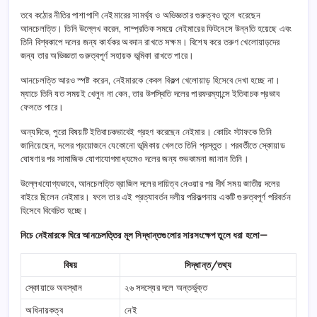
তবে কঠোর নীতির পাশাপাশি নেইমারের সামর্থ্য ও অভিজ্ঞতার গুরুত্বও তুলে ধরেছেন
আনচেলত্তি। তিনি উল্লেখ করেন, সাম্প্রতিক সময়ে নেইমারের ফিটনেসে উন্নতি হয়েছে এবং
তিনি বিশ্বকাপে দলের জন্য কার্যকর অবদান রাখতে সক্ষম। বিশেষ করে তরুণ খেলোয়াড়দের
জন্য তার অভিজ্ঞতা গুরুত্বপূর্ণ সহায়ক ভূমিকা রাখতে পারে।
আনচেলত্তি আরও স্পষ্ট করেন, নেইমারকে কেবল বিকল্প খেলোয়াড় হিসেবে দেখা হচ্ছে না।
ম্যাচে তিনি যত সময়ই খেলুন না কেন, তার উপস্থিতি দলের পারফরম্যান্সে ইতিবাচক প্রভাব
ফেলতে পারে।
অন্যদিকে, পুরো বিষয়টি ইতিবাচকভাবেই গ্রহণ করেছেন নেইমার। কোচিং স্টাফকে তিনি
জানিয়েছেন, দলের প্রয়োজনে যেকোনো ভূমিকায় খেলতে তিনি প্রস্তুত। পরবর্তীতে স্কোয়াড
ঘোষণার পর সামাজিক যোগাযোগমাধ্যমেও দলের জন্য শুভকামনা জানান তিনি।
উল্লেখযোগ্যভাবে, আনচেলত্তি ব্রাজিল দলের দায়িত্ব নেওয়ার পর দীর্ঘ সময় জাতীয় দলের
বাইরে ছিলেন নেইমার। ফলে তার এই প্রত্যাবর্তন দলীয় পরিকল্পনায় একটি গুরুত্বপূর্ণ পরিবর্তন
হিসেবে বিবেচিত হচ্ছে।
নিচে নেইমারকে ঘিরে আনচেলত্তির মূল সিদ্ধান্তগুলোর সারসংক্ষেপ তুলে ধরা হলো—
বিষয়
সিদ্ধান্ত/তথ্য
স্কোয়াডে অবস্থান
২৬ সদস্যের দলে অন্তর্ভুক্ত
অধিনায়কত্ব
নেই