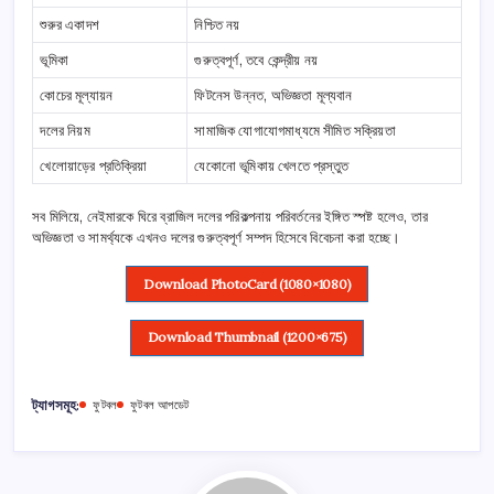
শুরুর একাদশ
নিশ্চিত নয়
ভূমিকা
গুরুত্বপূর্ণ, তবে কেন্দ্রীয় নয়
কোচের মূল্যায়ন
ফিটনেস উন্নত, অভিজ্ঞতা মূল্যবান
দলের নিয়ম
সামাজিক যোগাযোগমাধ্যমে সীমিত সক্রিয়তা
খেলোয়াড়ের প্রতিক্রিয়া
যেকোনো ভূমিকায় খেলতে প্রস্তুত
সব মিলিয়ে, নেইমারকে ঘিরে ব্রাজিল দলের পরিকল্পনায় পরিবর্তনের ইঙ্গিত স্পষ্ট হলেও, তার
অভিজ্ঞতা ও সামর্থ্যকে এখনও দলের গুরুত্বপূর্ণ সম্পদ হিসেবে বিবেচনা করা হচ্ছে।
Download PhotoCard (1080×1080)
Download Thumbnail (1200×675)
ট্যাগসমূহ:
ফুটবল
ফুটবল আপডেট