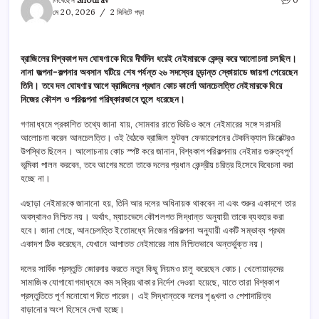
লিখেছেন
Shourav
0
মে 20, 2026
2 মিনিটে পড়া
ব্রাজিলের বিশ্বকাপ দল ঘোষণাকে ঘিরে দীর্ঘদিন ধরেই নেইমারকে কেন্দ্র করে আলোচনা চলছিল।
নানা জল্পনা-কল্পনার অবসান ঘটিয়ে শেষ পর্যন্ত ২৬ সদস্যের চূড়ান্ত স্কোয়াডে জায়গা পেয়েছেন
তিনি। তবে দল ঘোষণার আগে ব্রাজিলের প্রধান কোচ কার্লো আনচেলত্তি নেইমারকে ঘিরে
নিজের কৌশল ও পরিকল্পনা পরিষ্কারভাবে তুলে ধরেছেন।
গণমাধ্যমে প্রকাশিত তথ্যে জানা যায়, সোমবার রাতে ভিডিও কলে নেইমারের সঙ্গে সরাসরি
আলোচনা করেন আনচেলত্তি। ওই বৈঠকে ব্রাজিল ফুটবল ফেডারেশনের টেকনিক্যাল ডিরেক্টরও
উপস্থিত ছিলেন। আলোচনায় কোচ স্পষ্ট করে জানান, বিশ্বকাপ পরিকল্পনায় নেইমার গুরুত্বপূর্ণ
ভূমিকা পালন করবেন, তবে আগের মতো তাকে দলের প্রধান কেন্দ্রীয় চরিত্র হিসেবে বিবেচনা করা
হচ্ছে না।
এছাড়া নেইমারকে জানানো হয়, তিনি আর দলের অধিনায়ক থাকবেন না এবং শুরুর একাদশে তার
অবস্থানও নিশ্চিত নয়। অর্থাৎ, ম্যাচভেদে কৌশলগত সিদ্ধান্ত অনুযায়ী তাকে ব্যবহার করা
হবে। জানা গেছে, আনচেলত্তি ইতোমধ্যে নিজের পরিকল্পনা অনুযায়ী একটি সম্ভাব্য প্রথম
একাদশ ঠিক করেছেন, যেখানে আপাতত নেইমারের নাম নিশ্চিতভাবে অন্তর্ভুক্ত নয়।
দলের সার্বিক প্রস্তুতি জোরদার করতে নতুন কিছু নিয়মও চালু করেছেন কোচ। খেলোয়াড়দের
সামাজিক যোগাযোগমাধ্যমে কম সক্রিয় থাকার নির্দেশ দেওয়া হয়েছে, যাতে তারা বিশ্বকাপ
প্রস্তুতিতে পূর্ণ মনোযোগ দিতে পারেন। এই সিদ্ধান্তকে দলের শৃঙ্খলা ও পেশাদারিত্ব
বাড়ানোর অংশ হিসেবে দেখা হচ্ছে।