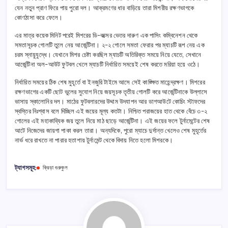
যেন নতুন প্রাণ ফিরে পায় পুরো দল। আক্রমণের ধার বাড়িয়ে তারা মিশরীয় রক্ষণভাগকে
কোণঠাসা করে ফেলে।
এর মাত্র কয়েক মিনিট পরেই মিশরের ডি-বক্সের ভেতর দারুণ এক পাসিং কম্বিনেশন থেকে
সমতাসূচক গোলটি তুলে নেয় আর্জেন্টিনা। ২-২ গোলে সমতা ফেরার পর ম্যাচটি রূপ নেয় এক
চরম স্নায়ুযুদ্ধে। যেখানে মিশর চেষ্টা করছিল ম্যাচটি অতিরিক্ত সময়ে নিয়ে যেতে, সেখানে
আর্জেন্টিনা অল-আউট ফুটবল খেলে ম্যাচটি নির্ধারিত সময়েই শেষ করতে মরিয়া হয়ে ওঠে।
নির্ধারিত সময়ের ঠিক শেষ মুহূর্তে বা ইনজুরি টাইমে আসে সেই কাঙ্ক্ষিত মাহেন্দ্রক্ষণ। মিশরের
রক্ষণভাগের একটি ছোট ভুলের সুযোগ নিয়ে জয়সূচক তৃতীয় গোলটি করে আর্জেন্টিনাকে উল্লাসে
ভাসায় স্কালোনির দল। মাঠের ফুটবলারদের উদ্দাম উদযাপন আর ডাগআউটে কোচিং স্টাফদের
স্বস্তির নিঃশ্বাস বলে দিচ্ছিল এই জয়ের মূল্য কতটা। নিশ্চিত পরাজয়ের হাত থেকে বেঁচে ৩-২
গোলের এই মহাকাব্যিক জয় তুলে নিয়ে মাঠ ছাড়ে আর্জেন্টিনা। এই জয়ের ফলে টুর্নামেন্টের শেষ
আটে নিজেদের জায়গা পাকা করল তারা। অন্যদিকে, পুরো ম্যাচে দুর্দান্ত খেলেও শেষ মুহূর্তের
নার্ভ ধরে রাখতে না পারার হতাশায় টুর্নামেন্ট থেকে বিদায় নিতে হলো মিশরকে।
ট্যাগসমূহ:
ক্রিড়া গুরুকুল