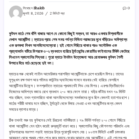
লিখেছেন
Shakib
0
জুলাই 8, 2026
2 মিনিটে পড়া
ফুটবল মাঠে শেষ বাঁশি বাজার আগে যে কোনো কিছুই সম্ভব, তা আরও একবার বিশ্ববাসীকে
দেখাল আর্জেন্টিনা। ম্যাচের প্রায় শেষ সময় পর্যন্ত নিশ্চিত পরাজয়ের মুখে দাঁড়িয়েও অবিশ্বাস্য
এক রূপকথা লিখল আলবিসেলেস্তেরা। দুই গোলে পিছিয়ে থাকার পরও অলৌকিক এক
প্রত্যাবর্তন ঘটিয়ে মিশরকে ৩-২ ব্যবধানে হারিয়ে টুর্নামেন্টের কোয়ার্টার ফাইনালের টিকিট কেটেছে
লিওনেল স্কালোনির শিষ্যরা। পুরো ম্যাচে টানটান উত্তেজনা আর রোমাঞ্চকর ফুটবল শৈলী
উপহার দিয়ে মাঠ ছেড়েছে দুই দল।
ম্যাচের শুরু থেকেই লাতিন আমেরিকার পরাশক্তি আর্জেন্টিনাকে চেপে ধরেছিল মিশর। তাদের
সুশৃঙ্খল রক্ষণভাগ আর গতিময় কাউন্টার অ্যাটাকের সামনে বারবার খেই হারিয়ে ফেলছিল
আর্জেন্টিনার ডিফেন্স। ফলশ্রুতিতে ম্যাচের প্রথমার্ধেই লিড নেয় মিশর। এরপর দ্বিতীয়ার্ধেও
নিজেদের আধিপত্য বজায় রেখে ব্যবধান ২-০ করে ফেলে তারা। ঘড়ির কাঁটায় যখন ৭৯ মিনিট
পার হচ্ছিল, তখন গ্যালারিতে থাকা আলবিসেলেস্তে সমর্থকদের মুখে ছিল কেবলই হতাশার ছাপ।
মাঠের শরীরী ভাষায় মনে হচ্ছিল, টুর্নামেন্ট থেকে বিদায় নেওয়া এখন আর্জেন্টিনার জন্য কেবল
সময়ের ব্যাপার মাত্র।
ঠিক তখনই শুরু হয় ফুটবলের সেই চিরচেনা নাটকীয়তা। ৭৯ মিনিট পর্যন্ত ২-০ গোলে পিছিয়ে
থাকা আর্জেন্টিনা যেন হঠাৎ করেই রুদ্রমূর্তি ধারণ করে। স্কালোনির কিছু কৌশলগত পরিবর্তন এবং
ফুটবলারদের মরণপণ লড়াই ম্যাচের চিত্র পুরোপুরি বদলে দেয়। ৮০তম মিনিটে একটি চমৎকার
আক্রমণ থেকে প্রথম গোল শোধ করে ম্যাচে ফেরার আভাস দেয় আর্জেন্টিনা। এই গোলের পর