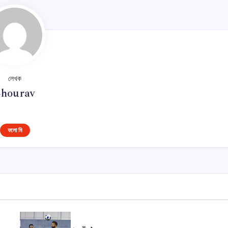
লেখক
Shourav
ফলো মি