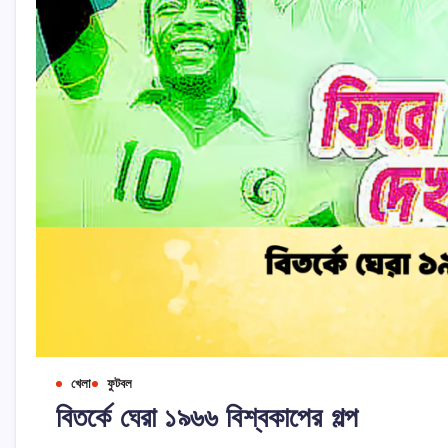
খেলা
ফুটবল
বিতর্কে ঘেরা ১৯৬৬ বিশ্বকাপের গল্প