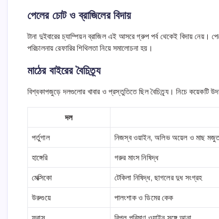
পেলের চোট ও ব্রাজিলের বিদায়
টানা দুইবারের চ্যাম্পিয়ন ব্রাজিল এই আসরে গ্রুপ পর্ব থেকেই বিদায় নেয়। 
পরিচালনায় রেফারির শিথিলতা নিয়ে সমালোচনা হয়।
মাঠের বাইরের বৈচিত্র্য
বিশ্বকাপজুড়ে দলগুলোর খাবার ও প্রস্তুতিতে ছিল বৈচিত্র্য। নিচে কয়েকটি 
দল
পর্তুগাল
নিজস্ব ওয়াইন, অলিভ অয়েল ও মাছ মজু
হাঙ্গেরি
গরুর মাংস নিষিদ্ধ
মেক্সিকো
টেকিলা নিষিদ্ধ, ছাগলের দুধ সংগ্রহ
উরুগুয়ে
পালংশাক ও ডিমের কেক
ফ্রান্স
বিপুল পরিমাণ ওয়াইন সঙ্গে আনা