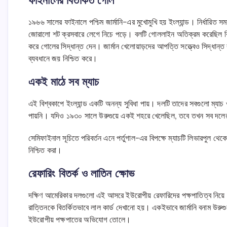
ফাইনালের বিতর্কিত গোল
১৯৬৬ সালের ফাইনালে পশ্চিম জার্মানি-এর মুখোমুখি হয় ইংল্যান্ড। নির্ধারি
জোরালো শট ক্রসবারে লেগে নিচে পড়ে। বলটি গোললাইন অতিক্রম করেছিল কি না—
করে গোলের সিদ্ধান্ত দেন। জার্মান খেলোয়াড়দের আপত্তি সত্ত্বেও সিদ্ধান্ত 
ব্যবধানে জয় নিশ্চিত করে।
একই মাঠে সব ম্যাচ
এই বিশ্বকাপে ইংল্যান্ড একটি অনন্য সুবিধা পায়। দলটি তাদের সবগুলো ম্যাচ
পায়নি। যদিও ১৯৩০ সালে উরুগুয়ে একই শহরে খেলেছিল, তবে তখন সব দলের
সেমিফাইনাল সূচিতে পরিবর্তন এনে পর্তুগাল-এর বিপক্ষে ম্যাচটি লিভারপুল থে
নিশ্চিত করা।
রেফারিং বিতর্ক ও লাতিন ক্ষোভ
দক্ষিণ আমেরিকার দলগুলো এই আসরে ইউরোপীয় রেফারিদের পক্ষপাতিত্ব নিয়ে আপত
রাত্তিনকে বিতর্কিতভাবে লাল কার্ড দেখানো হয়। একইভাবে জার্মানি বনাম উরুগু
ইউরোপীয় পক্ষপাতের অভিযোগ তোলে।