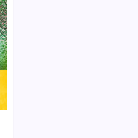
Learn more
THIS WEBSITE IS PROTECTED
BY DMCA