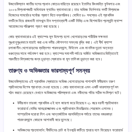
উজবেকিস্তান জাতীয় দলের প্রধান কোচের দায়িত্বে রয়েছেন ইতালির কিংবদন্তি ফুটবলার এবং
২০০৬ বিশ্বকাপজয়ী অধিনায়ক ফ্যাবিও ক্যানাভারো। তার অভিজ্ঞ নির্দেশনায় দলটি বিশ্বমঞ্চে
নিজেদের সামর্থ্যের সর্বোচ্চ প্রমাণ দিতে বদ্ধপরিকর। ঘোষিত ৪০ সদস্যের এই প্রাথমিক
দলটিকে নিয়ে রাজধানী তাসখন্দে তিন সপ্তাহব্যাপী একটি নিবিড় এবং বিশেষায়িত প্রস্তুতি ক্যাম্প
আয়োজনের পরিকল্পনা গ্রহণ করা হয়েছে।
কোচ ক্যানাভারোর এই ক্যাম্পের মূল উদ্দেশ্য হলো খেলোয়াড়দের শারীরিক সক্ষমতা
পুঙ্খানুপুঙ্খভাবে যাচাই করা এবং দলীয় কৌশলগত সমন্বয় বৃদ্ধি করা। এই দীর্ঘ ক্যাম্প
চলাকালীন খেলোয়াড়দের ব্যক্তিগত পারফরম্যান্স, ফিটনেস এবং মানসিক দৃঢ়তা অত্যন্ত
গুরুত্বের সাথে পর্যবেক্ষণ করা হবে। ক্যাম্পের সমাপনী পর্যায়ে অর্জিত অভিজ্ঞতার ভিত্তিতেই
পরবর্তীতে বিশ্বকাপের জন্য চূড়ান্ত স্কোয়াড বা মূল তালিকা চূড়ান্ত করা হবে।
তারুণ্য ও অভিজ্ঞতার ভারসাম্যপূর্ণ সমন্বয়
উজবেকিস্তানের এই প্রাথমিক স্কোয়াডে অভিজ্ঞ খেলোয়াড়দের পাশাপাশি উদীয়মান তরুণ
প্রতিভাদের বিশেষ প্রাধান্য দেওয়া হয়েছে। কোচ ক্যানাভারো এমন একটি ভারসাম্যপূর্ণ দল
গঠন করতে চেয়েছেন যেখানে অভিজ্ঞদের পরিপক্কতা এবং নবীনদের গতির সঠিক সংমিশ্রণ ঘটে।
উদীয়মান তারকা: প্রাথমিক এই দলে জায়গা করে নিয়েছেন ২১ বছর বয়সী প্রতিভাবান
ফরোয়ার্ড নোদির আবদুরাজ্জাকভ এবং প্রতিভাবান মিডফিল্ডার শেরজোদ এসানভ।
সাম্প্রতিক ঘরোয়া লিগ এবং আন্তর্জাতিক বয়সভিত্তিক পর্যায়ে তাদের নজরকাড়া
পারফরম্যান্স কোচকে আশাবাদী করে তুলেছে।
অভিজ্ঞদের প্রত্যাবর্তন: দীর্ঘদিনের চোট বা ইনজুরি কাটিয়ে পুনরায় দলে ফিরেছেন ফরোয়ার্ড