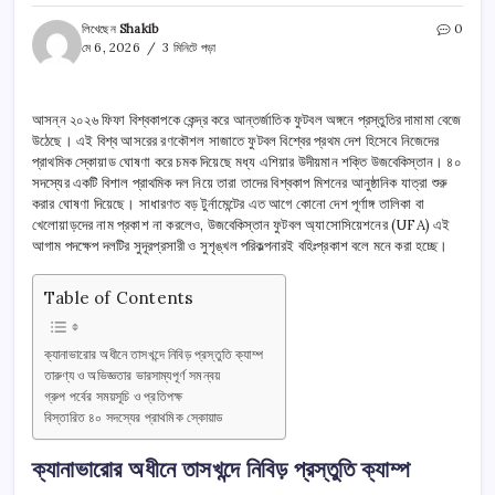
লিখেছেন
Shakib
0
মে 6, 2026
3 মিনিটে পড়া
আসন্ন ২০২৬ ফিফা বিশ্বকাপকে কেন্দ্র করে আন্তর্জাতিক ফুটবল অঙ্গনে প্রস্তুতির দামামা বেজে
উঠেছে। এই বিশ্ব আসরের রণকৌশল সাজাতে ফুটবল বিশ্বের প্রথম দেশ হিসেবে নিজেদের
প্রাথমিক স্কোয়াড ঘোষণা করে চমক দিয়েছে মধ্য এশিয়ার উদীয়মান শক্তি উজবেকিস্তান। ৪০
সদস্যের একটি বিশাল প্রাথমিক দল নিয়ে তারা তাদের বিশ্বকাপ মিশনের আনুষ্ঠানিক যাত্রা শুরু
করার ঘোষণা দিয়েছে। সাধারণত বড় টুর্নামেন্টের এত আগে কোনো দেশ পূর্ণাঙ্গ তালিকা বা
খেলোয়াড়দের নাম প্রকাশ না করলেও, উজবেকিস্তান ফুটবল অ্যাসোসিয়েশনের (UFA) এই
আগাম পদক্ষেপ দলটির সুদূরপ্রসারী ও সুশৃঙ্খল পরিকল্পনারই বহিঃপ্রকাশ বলে মনে করা হচ্ছে।
Table of Contents
ক্যানাভারোর অধীনে তাসখন্দে নিবিড় প্রস্তুতি ক্যাম্প
তারুণ্য ও অভিজ্ঞতার ভারসাম্যপূর্ণ সমন্বয়
গ্রুপ পর্বের সময়সূচি ও প্রতিপক্ষ
বিস্তারিত ৪০ সদস্যের প্রাথমিক স্কোয়াড
ক্যানাভারোর অধীনে তাসখন্দে নিবিড় প্রস্তুতি ক্যাম্প