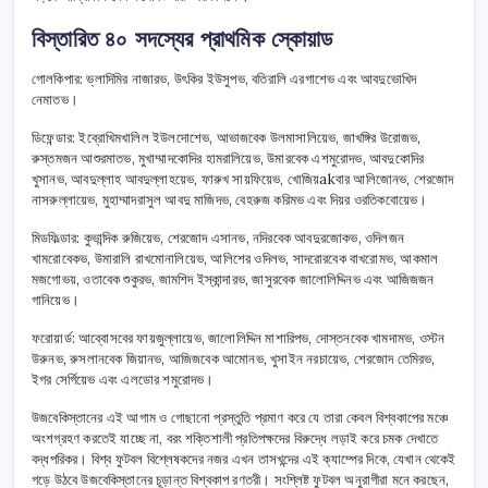
বিস্তারিত ৪০ সদস্যের প্রাথমিক স্কোয়াড
গোলকিপার: ভ্লাদিমির নাজারভ, উৎকির ইউসুপভ, বতিরালি এরগাশেভ এবং আবদুভোখিদ
নেমাতভ।
ডিফেন্ডার: ইব্রোখিমখালিল ইউলদোশেভ, আভাজবেক উলমাসালিয়েভ, জাখঙ্গির উরোজভ,
রুস্তমজন আশুরমাতভ, মুখাম্মাদকোদির হামরালিয়েভ, উমারবেক এশমুরোদভ, আবদুকোদির
খুসানভ, আবদুল্লাহ আবদুল্লাহয়েভ, ফারুখ সায়ফিয়েভ, খোজিয়akবার আলিজোনভ, শেরজোদ
নাসরুল্লায়েভ, মুহাম্মাদরাসুল আবদু মাজিদভ, বেহরুজ করিমভ এবং দিয়র ওরতিকবোয়েভ।
মিডফিল্ডার: কুভান্দিক রুজিয়েভ, শেরজোদ এসানভ, নদিরবেক আবদুরজোকভ, ওদিলজন
খামরোবেকভ, উমারালি রাখমোনালিয়েভ, আলিশের ওদিলভ, সাদরোরবেক বাখরোমভ, আকমাল
মজগোভয়, ওতাবেক শুকুরভ, জামশিদ ইস্কান্দারভ, জাসুরবেক জালোলিদ্দিনভ এবং আজিজজন
গানিয়েভ।
ফরোয়ার্ড: আব্বোসবের ফায়জুল্লায়েভ, জালোলিদ্দিন মাশারিপভ, দোস্তনবেক খামদামভ, ওস্টন
উরুনভ, রুসলানবেক জিয়ানভ, আজিজবেক আমোনভ, খুসাইন নরচায়েভ, শেরজোদ তেমিরভ,
ইগর সের্গিয়েভ এবং এলডোর শমুরোদভ।
উজবেকিস্তানের এই আগাম ও গোছানো প্রস্তুতি প্রমাণ করে যে তারা কেবল বিশ্বকাপের মঞ্চে
অংশগ্রহণ করতেই যাচ্ছে না, বরং শক্তিশালী প্রতিপক্ষদের বিরুদ্ধে লড়াই করে চমক দেখাতে
বদ্ধপরিকর। বিশ্ব ফুটবল বিশ্লেষকদের নজর এখন তাসখন্দের এই ক্যাম্পের দিকে, যেখান থেকেই
গড়ে উঠবে উজবেকিস্তানের চূড়ান্ত বিশ্বকাপ রণতরী। সংশ্লিষ্ট ফুটবল অনুরাগীরা মনে করছেন,