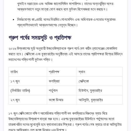
খুসাইন নরচায়েভ এবং অভিজ্ঞ জালোলিদ্দিন মাশারিপভ। তাদের অন্তর্ভুক্তি দলের
আক্রমণভাগে নতুন মাত্রা যোগ করবে বলে ফুটবল বিশেষজ্ঞরা মনে করছেন।
নির্ভরযোগ্য কাণ্ডারি: দলের নিয়মিত গোলমেশিন এবং অধিনায়ক এলডোর শমুরোদভ
প্রত্যাশিতভাবেই আক্রমণভাগের নেতৃত্ব দিচ্ছেন।
গ্রুপ পর্বের সময়সূচি ও প্রতিপক্ষ
২০২৬ বিশ্বকাপের সূচি অনুযায়ী উজবেকিস্তানকে গ্রুপ পর্বে বেশ কঠিন চ্যালেঞ্জের মোকাবিলা
করতে হবে। মেক্সিকো এবং যুক্তরাষ্ট্রে অনুষ্ঠিতব্য এই আসরে তাদের প্রতিপক্ষরা বিশ্বের বিভিন্ন
মহাদেশের শক্তিশালী ফুটবল শক্তি।
তারিখ
প্রতিপক্ষ
স্থান
১৭ জুন
কলম্বিয়া
মেক্সিকো
(নির্ধারিত তারিখ)
পর্তুগাল
হিউস্টন, যুক্তরাষ্ট্র
২৭ জুন
কঙ্গো ডিআর
আটলান্টা, যুক্তরাষ্ট্র
১৭ জুন মেক্সিকোতে দক্ষিণ আমেরিকার শক্তিশালী দল কলম্বিয়ার বিরুদ্ধে ম্যাচ দিয়ে
উজবেকিস্তানের বিশ্বকাপ যাত্রা শুরু হবে। এরপর যুক্তরাষ্ট্রের হিউস্টনে পর্তুগালের মতো
তারকাখচিত দলের মুখোমুখি হবে ক্যানাভারোর শিষ্যরা। গ্রুপ পর্বের শেষ ম্যাচে তারা আটলান্টায়
লড়বে আফ্রিকান দেশ কঙ্গো ডিআর-এর বিপক্ষে।