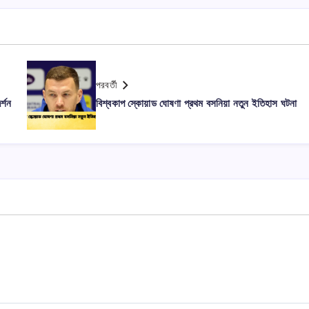
পরবর্তী
র্শন
বিশ্বকাপ স্কোয়াড ঘোষণা প্রথম বসনিয়া নতুন ইতিহাস ঘটনা