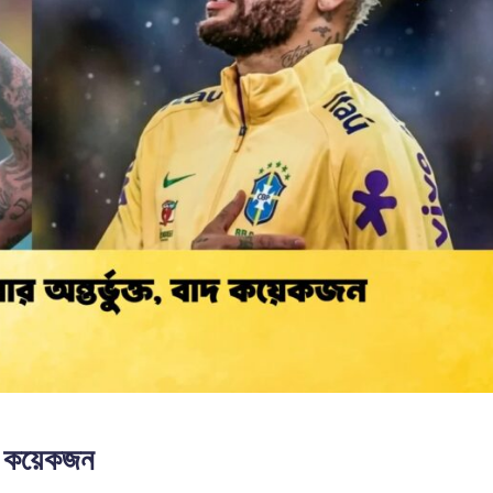
খবর
াদ কয়েকজন