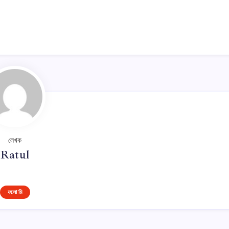
লেখক
Ratul
ফলো মি