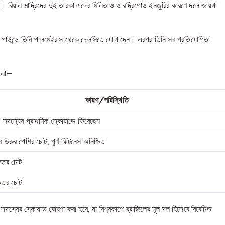
 রিয়াল মাদ্রিদের দুই তারকা এদের মিলিতাও ও রদ্রিগোও ইনজুরির কারণে দলে জায়গা
।
য়ন পাউন্ডে তিনি পালমেইরাস থেকে চেলসিতে যোগ দেন। এরপর তিনি সব প্রতিযোগিতা
 হলো—
কারণ/পরিস্থিতি
 সদস্যের প্রাথমিক স্কোয়াডে ফিরেছেন
ন উরুর পেশির চোট, পূর্ণ ফিটনেস অনিশ্চিত
রুতর চোট
রুতর চোট
৬ সদস্যের স্কোয়াড ঘোষণা করা হবে, যা বিশ্বকাপে ব্রাজিলের মূল দল হিসেবে বিবেচিত