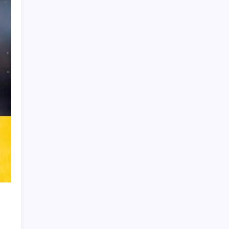
Learn more
THIS WEBSITE IS PROTECTED
BY DMCA