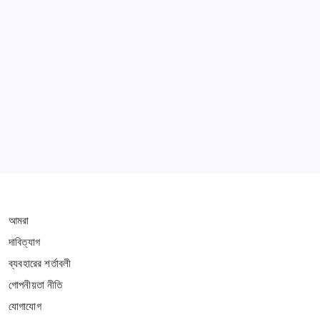
Learn more
THIS WEBSITE IS PROTECTED BY DMCA
আমরা
দাবিত্যাগ
ব্যবহারের শর্তাবলী
গোপনীয়তা নীতি
যোগাযোগ