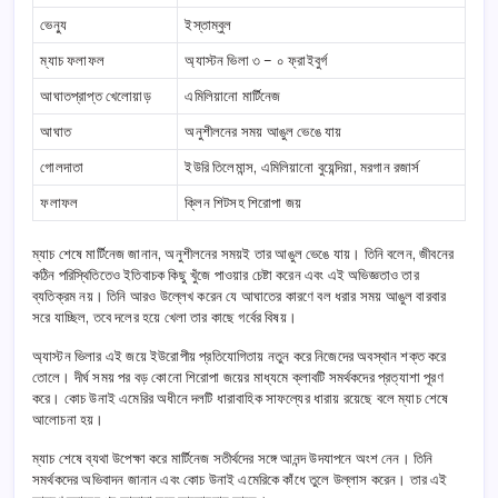
ভেন্যু
ইস্তাম্বুল
ম্যাচ ফলাফল
অ্যাস্টন ভিলা ৩ – ০ ফ্রাইবুর্গ
আঘাতপ্রাপ্ত খেলোয়াড়
এমিলিয়ানো মার্টিনেজ
আঘাত
অনুশীলনের সময় আঙুল ভেঙে যায়
গোলদাতা
ইউরি তিলেমান্স, এমিলিয়ানো বুয়েন্দিয়া, মরগান রজার্স
ফলাফল
ক্লিন শিটসহ শিরোপা জয়
ম্যাচ শেষে মার্টিনেজ জানান, অনুশীলনের সময়ই তার আঙুল ভেঙে যায়। তিনি বলেন, জীবনের
কঠিন পরিস্থিতিতেও ইতিবাচক কিছু খুঁজে পাওয়ার চেষ্টা করেন এবং এই অভিজ্ঞতাও তার
ব্যতিক্রম নয়। তিনি আরও উল্লেখ করেন যে আঘাতের কারণে বল ধরার সময় আঙুল বারবার
সরে যাচ্ছিল, তবে দলের হয়ে খেলা তার কাছে গর্বের বিষয়।
অ্যাস্টন ভিলার এই জয়ে ইউরোপীয় প্রতিযোগিতায় নতুন করে নিজেদের অবস্থান শক্ত করে
তোলে। দীর্ঘ সময় পর বড় কোনো শিরোপা জয়ের মাধ্যমে ক্লাবটি সমর্থকদের প্রত্যাশা পূরণ
করে। কোচ উনাই এমেরির অধীনে দলটি ধারাবাহিক সাফল্যের ধারায় রয়েছে বলে ম্যাচ শেষে
আলোচনা হয়।
ম্যাচ শেষে ব্যথা উপেক্ষা করে মার্টিনেজ সতীর্থদের সঙ্গে আনন্দ উদযাপনে অংশ নেন। তিনি
সমর্থকদের অভিবাদন জানান এবং কোচ উনাই এমেরিকে কাঁধে তুলে উল্লাস করেন। তার এই