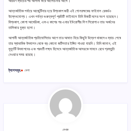
আচরণ ম্যাচের পর আলাদা করে আলোচনায় আসে।
আন্তর্জাতিক পর্যায়ে আর্জেন্টিনার হয়ে বিশ্বকাপ জয়ী এই গোলরক্ষকের ফাইনাল রেকর্ডও
উল্লেখযোগ্য। এখন পর্যন্ত গুরুত্বপূর্ণ প্রতিটি ফাইনালে তিনি বিজয়ী দলের অংশ হয়েছেন।
বিশ্বকাপ, কোপা আমেরিকা, এফএ কাপের পর এবার ইউরোপীয় লিগ শিরোপাও তার অর্জনের
তালিকায় যুক্ত হলো।
আগামী আন্তর্জাতিক প্রতিযোগিতার আগে তার আঘাত নিয়ে কিছুটা উদ্বেগ থাকলেও ম্যাচ শেষে
তার স্বাভাবিক উদযাপন থেকে বড় কোনো জটিলতার ইঙ্গিত পাওয়া যায়নি। তিনি জানান, এই
মুহূর্তটি উদযাপনের এবং পরবর্তী লক্ষ্য হিসেবে আন্তর্জাতিক আসরকে সামনে রেখে প্রস্তুতি
নেওয়ার সময় রয়েছে।
ট্যাগসমূহ:
খেলা
লেখক