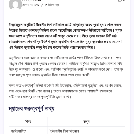
লিখেছেন
Ratul
0
মে 21, 2026
2 মিনিটে পড়া
ইস্তাম্বুলে অনুষ্ঠিত ইউরোপীয় লিগ ফাইনালে চোটে আক্রান্ত হয়েও পুরো ম্যাচ খেলে দলকে
শিরোপা জিততে গুরুত্বপূর্ণ ভূমিকা রাখেন আর্জেন্টিনার গোলরক্ষক এমিলিয়ানো মার্টিনেজ। ম্যাচ
শুরুর আগে অনুশীলনের সময় তার একটি আঙুল ভেঙে যায়। তীব্র ব্যথা সত্ত্বেও তিনি মাঠ
ছাড়েননি এবং শেষ পর্যন্ত ইংলিশ ক্লাব অ্যাস্টন ভিলাকে তিন শূন্য ব্যবধানে জয় এনে দেন।
এই শিরোপা ক্লাবটির জন্য দীর্ঘ চার দশকের ট্রফি খরার অবসান ঘটায়।
অনুশীলনের সময় আঘাত পাওয়ার পর মার্টিনেজকে মাঠের পাশে চিকিৎসা নিতে দেখা যায়। পরে
আঙুলে টেপ পেঁচিয়ে তিনি পুনরায় খেলায় ফেরেন। শারীরিক অসুবিধা সত্ত্বেও তিনি গোলপোস্টের
নিচে দৃঢ় অবস্থান ধরে রাখেন এবং প্রতিপক্ষ ফ্রাইবুর্গের একাধিক আক্রমণ রুখে দেন। তার দৃঢ়
পারফরম্যান্সে পুরো ম্যাচে অ্যাস্টন ভিলা কোনো গোল হজম করেনি।
দলের জয়ে গুরুত্বপূর্ণ ভূমিকা রাখেন ইউরি তিলেমান্স, এমিলিয়ানো বুয়েন্দিয়া এবং মরগান রজার্স,
যারা একে একে তিনটি গোল করেন। তাদের আক্রমণাত্মক খেলার পাশাপাশি রক্ষণভাগে
মার্টিনেজের সাফল্য দলকে পুরোপুরি নিয়ন্ত্রণে রাখে।
ম্যাচের গুরুত্বপূর্ণ তথ্য
বিষয়
তথ্য
প্রতিযোগিতা
ইউরোপীয় লিগ ফাইনাল