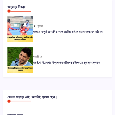
অন্যান্য নিবন্ধ
পূর্ববর্তী
জাপানে অনূর্ধ্ব-১৮ এশিয়া কাপে চায়নিজ তাইপে হারাল বাংলাদেশ নারী দল
পরবর্তী
মার্সেলো বিয়েলসার বিশ্বমঞ্চের পরিকল্পনায় উরুগুয়ের চূড়ান্ত স্কোয়াড
কোনো মন্তব্য নেই! আপনিই প্রথম হোন।