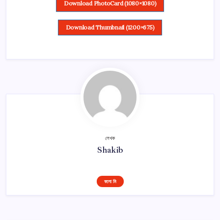
Download PhotoCard (1080×1080)
Download Thumbnail (1200×675)
লেখক
Shakib
ফলো মি