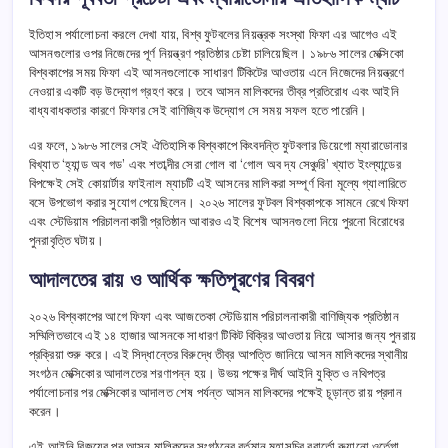
ইতিহাস পর্যালোচনা করলে দেখা যায়, বিশ্ব ফুটবলের নিয়ন্ত্রক সংস্থা ফিফা এর আগেও এই
আসনগুলোর ওপর নিজেদের পূর্ণ নিয়ন্ত্রণ প্রতিষ্ঠার চেষ্টা চালিয়েছিল। ১৯৮৬ সালের মেক্সিকো
বিশ্বকাপের সময় ফিফা এই আসনগুলোকে সাধারণ টিকিটের আওতায় এনে নিজেদের নিয়ন্ত্রণে
নেওয়ার একটি বড় উদ্যোগ গ্রহণ করে। তবে আসন মালিকদের তীব্র প্রতিরোধ এবং আইনি
বাধ্যবাধকতার কারণে ফিফার সেই বাণিজ্যিক উদ্যোগ সে সময় সফল হতে পারেনি।
এর ফলে, ১৯৮৬ সালের সেই ঐতিহাসিক বিশ্বকাপে কিংবদন্তি ফুটবলার ডিয়েগো ম্যারাডোনার
বিখ্যাত ‘হ্যান্ড অব গড’ এবং শতাব্দীর সেরা গোল বা ‘গোল অব দ্য সেঞ্চুরি’ খ্যাত ইংল্যান্ডের
বিপক্ষেই সেই কোয়ার্টার ফাইনাল ম্যাচটি এই আসনের মালিকরা সম্পূর্ণ বিনা মূল্যে গ্যালারিতে
বসে উপভোগ করার সুযোগ পেয়েছিলেন। ২০২৬ সালের ফুটবল বিশ্বকাপকে সামনে রেখে ফিফা
এবং স্টেডিয়াম পরিচালনাকারী প্রতিষ্ঠান আবারও এই বিশেষ আসনগুলো নিয়ে পুরনো বিরোধের
পুনরাবৃত্তি ঘটায়।
আদালতের রায় ও আর্থিক ক্ষতিপূরণের বিবরণ
২০২৬ বিশ্বকাপের আগে ফিফা এবং আজতেকা স্টেডিয়াম পরিচালনাকারী বাণিজ্যিক প্রতিষ্ঠান
সম্মিলিতভাবে এই ১৪ হাজার আসনকে সাধারণ টিকিট বিক্রির আওতায় নিয়ে আসার জন্য পুনরায়
প্রক্রিয়া শুরু করে। এই সিদ্ধান্তের বিরুদ্ধে তীব্র আপত্তি জানিয়ে আসন মালিকদের স্থানীয়
সংগঠন মেক্সিকোর আদালতের শরণাপন্ন হয়। উভয় পক্ষের দীর্ঘ আইনি যুক্তি ও নথিপত্র
পর্যালোচনার পর মেক্সিকোর আদালত শেষ পর্যন্ত আসন মালিকদের পক্ষেই চূড়ান্ত রায় প্রদান
করেন।
এই আইনি বিজয়ের পর আসন মালিকদের সংগঠনের বর্তমান মহাসচিব রবার্তো রুয়ানো ওর্তেগা