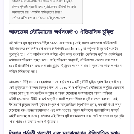
আজতেকা স্টেডিয়ামের অর্থসংকট ও ঐতিহাসিক চুক্তি
ফিফার পূর্ববর্তী প্রচেষ্টা এবং ম্যারাডোনার ঐতিহাসিক ম্যাচ
আদালতের রায় ও আর্থিক ক্ষতিপূরণের বিবরণ
বর্তমান অনিশ্চয়তা ও দর্শকদের ভবিষ্যৎ পদক্ষেপ
আজতেকা স্টেডিয়ামের অর্থসংকট ও ঐতিহাসিক চুক্তি
এই ঘটনার মূল সূত্রপাত ঘটেছিল ১৯৬০-এর দশকে। সেই সময়ে আজতেকা স্টেডিয়ামটি
নির্মাণের কাজ চলাকালীন মেক্সিকোর নির্মাণকারী authority বা কর্তৃপক্ষ তীব্র অর্থসংকটের
মুখোমুখি হয়। এই আর্থিক সংকট কাটিয়ে ওঠার জন্য তৎকালীন স্টেডিয়াম কর্তৃপক্ষ একটি বিকল্প
অর্থায়নের পরিকল্পনা গ্রহণ করে। সেই পরিকল্পনা অনুযায়ী, স্টেডিয়ামের ভেতরে থাকা প্রায়
৬০০টি ভিআইপি বক্স এবং ৮ হাজার গ্র্যান্ড স্ট্যান্ডের আসন সাধারণ ক্রেতাদের কাছে আগাম বা
অগ্রিম বিক্রি করা হয়।
আসনগুলো বিক্রির সময় ক্রেতাদের সাথে কর্তৃপক্ষের একটি সুনির্দিষ্ট চুক্তি স্বাক্ষরিত হয়েছিল।
সেই চুক্তিতে স্পষ্টাক্ষরে উল্লেখ ছিল যে, ২০৬৫ সাল পর্যন্ত এই স্টেডিয়ামে অনুষ্ঠিত যেকোনো
ধরনের খেলাধুলা, সাংস্কৃতিক অনুষ্ঠান বা অন্য যেকোনো জনসমাবেশে আসন মালিকরা
অতিরিক্ত কোনো টিকিট বা অর্থ ছাড়াই সরাসরি প্রবেশাধিকারের সুবিধা ভোগ করবেন। এই
দীর্ঘমেয়াদি চুক্তির ফলেই ফুটবল বিশ্বকাপ, আন্তর্জাতিক দ্বিপাক্ষিক ম্যাচ, কনসার্ট কিংবা অন্য
যেকোনো বড় ধরনের আয়োজনেও এই আসনগুলোর প্রকৃত মালিকদের প্রবেশাধিকার সম্পূর্ণ
আইনিভাবে বহাল থাকে। বর্তমানে এই বিশেষ সুবিধার আওতায় থাকা মোট আসনের সংখ্যা বৃদ্ধি
পেয়ে প্রায় ১৪ হাজারে এসে দাঁড়িয়েছে।
ফিফার পূর্ববর্তী প্রচেষ্টা এবং ম্যারাডোনার ঐতিহাসিক ম্যাচ