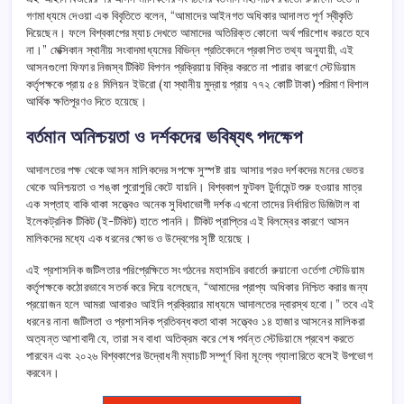
গণমাধ্যমে দেওয়া এক বিবৃতিতে বলেন, “আমাদের আইনগত অধিকার আদালত পূর্ণ স্বীকৃতি
দিয়েছেন। ফলে বিশ্বকাপের ম্যাচ দেখতে আমাদের অতিরিক্ত কোনো অর্থ পরিশোধ করতে হবে
না।” মেক্সিকান স্থানীয় সংবাদমাধ্যমের বিভিন্ন প্রতিবেদনে প্রকাশিত তথ্য অনুযায়ী, এই
আসনগুলো ফিফার নিজস্ব টিকিট বিপণন প্রক্রিয়ায় বিক্রি করতে না পারার কারণে স্টেডিয়াম
কর্তৃপক্ষকে প্রায় ৫৪ মিলিয়ন ইউরো (যা স্থানীয় মুদ্রায় প্রায় ৭৭২ কোটি টাকা) পরিমাণ বিশাল
আর্থিক ক্ষতিপূরণও দিতে হয়েছে।
বর্তমান অনিশ্চয়তা ও দর্শকদের ভবিষ্যৎ পদক্ষেপ
আদালতের পক্ষ থেকে আসন মালিকদের সপক্ষে সুস্পষ্ট রায় আসার পরও দর্শকদের মনের ভেতর
থেকে অনিশ্চয়তা ও শঙ্কা পুরোপুরি কেটে যায়নি। বিশ্বকাপ ফুটবল টুর্নামেন্ট শুরু হওয়ার মাত্র
এক সপ্তাহ বাকি থাকা সত্ত্বেও অনেক সুবিধাভোগী দর্শক এখনো তাদের নির্ধারিত ডিজিটাল বা
ইলেকট্রনিক টিকিট (ই-টিকিট) হাতে পাননি। টিকিট প্রাপ্তির এই বিলম্বের কারণে আসন
মালিকদের মধ্যে এক ধরনের ক্ষোভ ও উদ্বেগের সৃষ্টি হয়েছে।
এই প্রশাসনিক জটিলতার পরিপ্রেক্ষিতে সংগঠনের মহাসচিব রবার্তো রুয়ানো ওর্তেগা স্টেডিয়াম
কর্তৃপক্ষকে কঠোরভাবে সতর্ক করে দিয়ে বলেছেন, “আমাদের প্রাপ্য অধিকার নিশ্চিত করার জন্য
প্রয়োজন হলে আমরা আবারও আইনি প্রক্রিয়ার মাধ্যমে আদালতের দ্বারস্থ হবো।” তবে এই
ধরনের নানা জটিলতা ও প্রশাসনিক প্রতিবন্ধকতা থাকা সত্ত্বেও ১৪ হাজার আসনের মালিকরা
অত্যন্ত আশাবাদী যে, তারা সব বাধা অতিক্রম করে শেষ পর্যন্ত স্টেডিয়ামে প্রবেশ করতে
পারবেন এবং ২০২৬ বিশ্বকাপের উদ্বোধনী ম্যাচটি সম্পূর্ণ বিনা মূল্যে গ্যালারিতে বসেই উপভোগ
করবেন।