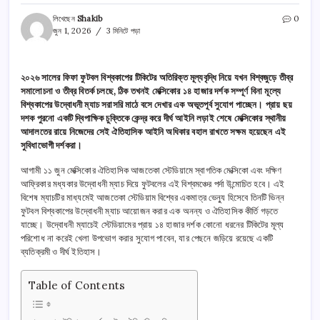
লিখেছেন
Shakib
0
জুন 1, 2026
3 মিনিটে পড়া
২০২৬ সালের ফিফা ফুটবল বিশ্বকাপের টিকিটের অতিরিক্ত মূল্যবৃদ্ধি নিয়ে যখন বিশ্বজুড়ে তীব্র
সমালোচনা ও তীব্র বিতর্ক চলছে, ঠিক তখনই মেক্সিকোর ১৪ হাজার দর্শক সম্পূর্ণ বিনা মূল্যে
বিশ্বকাপের উদ্বোধনী ম্যাচ সরাসরি মাঠে বসে দেখার এক অভূতপূর্ব সুযোগ পাচ্ছেন। প্রায় ছয়
দশক পুরনো একটি দ্বিপাক্ষিক চুক্তিকে কেন্দ্র করে দীর্ঘ আইনি লড়াই শেষে মেক্সিকোর স্থানীয়
আদালতের রায়ে নিজেদের সেই ঐতিহাসিক আইনি অধিকার বহাল রাখতে সক্ষম হয়েছেন এই
সুবিধাভোগী দর্শকরা।
আগামী ১১ জুন মেক্সিকোর ঐতিহাসিক আজতেকা স্টেডিয়ামে স্বাগতিক মেক্সিকো এবং দক্ষিণ
আফ্রিকার মধ্যকার উদ্বোধনী ম্যাচ দিয়ে ফুটবলের এই বিশ্বমঞ্চের পর্দা উন্মোচিত হবে। এই
বিশেষ ম্যাচটির মাধ্যমেই আজতেকা স্টেডিয়াম বিশ্বের একমাত্র ভেন্যু হিসেবে তিনটি ভিন্ন
ফুটবল বিশ্বকাপের উদ্বোধনী ম্যাচ আয়োজন করার এক অনন্য ও ঐতিহাসিক কীর্তি গড়তে
যাচ্ছে। উদ্বোধনী ম্যাচেই স্টেডিয়ামের প্রায় ১৪ হাজার দর্শক কোনো ধরনের টিকিটের মূল্য
পরিশোধ না করেই খেলা উপভোগ করার সুযোগ পাবেন, যার পেছনে জড়িয়ে রয়েছে একটি
ব্যতিক্রমী ও দীর্ঘ ইতিহাস।
Table of Contents