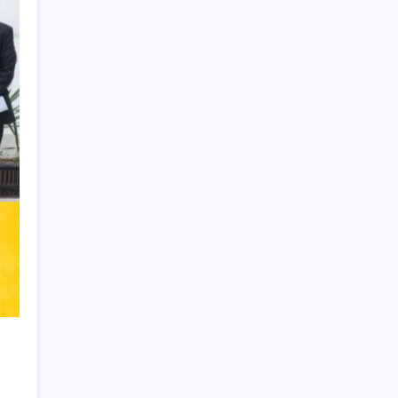
Learn more
THIS WEBSITE IS PROTECTED
BY DMCA