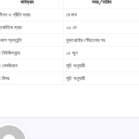
কার্যক্রম
সময়/তারিখ
ীলন ও প্রীতি ম্যাচ
মে মাস
র্জাতিক ম্যাচ
২৯ মে
বকাপ প্রস্তুতি
যুক্তরাষ্ট্রে পৌঁছানোর পর
 নিউজিল্যান্ড
১৫ জুন
ম বেলজিয়াম
সূচি অনুযায়ী
ম মিসর
সূচি অনুযায়ী