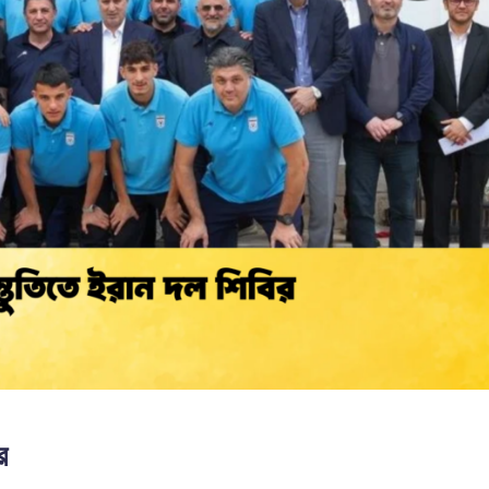
খবর
র