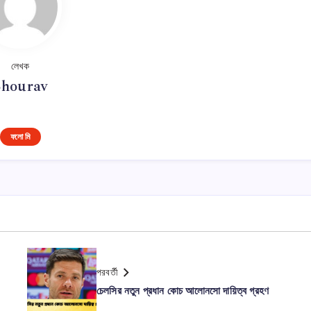
লেখক
Shourav
ফলো মি
পরবর্তী
চেলসির নতুন প্রধান কোচ আলোনসো দায়িত্ব গ্রহণ