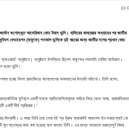
ন জার্মান বংশোদ্ভূত আমেরিকান কোচ টমাস ডুলি। হাভিয়ের কাবরেরার অধ্যায়ের পর জাতীয়
েশ ফুটবল ফেডারেশন (বাফুফে) গতকাল ডুলিকে দুই বছরের জন্য জাতীয় দলের প্রধান কোচ
 অ্যাওয়ার্ড’ অনুষ্ঠানে। অনুষ্ঠানে উপস্থিত ছিলেন বাফুফের সভাপতি তাবিথ আউয়াল।
ুলে ধরেন ডুলি।
লক্ষ্য হচ্ছে ফিফা র‌্যাংকিংয়ে বাংলাদেশের অবস্থানের উন্নতি ঘটানো। তিনি বলেন,
ন্তর্জাতিক ফুটবলে একটি দলকে প্রতিযোগিতামূলক পর্যায়ে নিয়ে যেতে সময়, ধারাবাহিকতা
ি একটি দীর্ঘ প্রক্রিয়া।”
্রিয়ায় বিশ্বাসী। এ সময় তিনি তার লেখা বই ‘দ্য ট্রুথ অ্যাবাউট সাকসেস ইন সকার দ্যাট নো
ূল স্তম্ভের কথা বলা হয়েছে বলে জানান তিনি। এর মধ্যে অন্যতম গুরুত্বপূর্ণ বিষয়