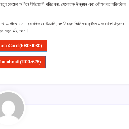
তুন কোচের অধীনে দীর্ঘমেয়াদি পরিকল্পনা, খেলোয়াড় উন্নয়ন এবং কৌশলগত পরিবর্তনের
র পথে এগোতে চান। র‌্যাংকিংয়ের উন্নতি, বল নিয়ন্ত্রণভিত্তিক ফুটবল এবং খেলোয়াড়দের
করছেন নতুন এই কোচ।
otoCard (1080×1080)
humbnail (1200×675)