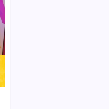
Learn more
THIS WEBSITE IS PROTECTED
BY DMCA