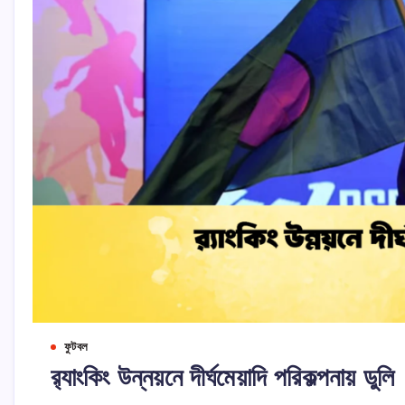
ফুটবল
র‌্যাংকিং উন্নয়নে দীর্ঘমেয়াদি পরিকল্পনায় ডুলি