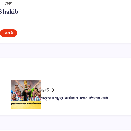
লেখক
Shakib
ফলো মি
পরবর্তী
নেতৃত্বের কেন্দ্রে আবারও থাকছেন লিওনেল মেসি