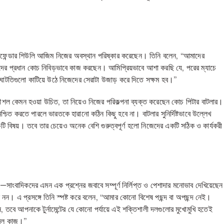
য়ে ডিফেন্ডার শিউলি আজিম নিজের অবস্থান পরিষ্কার করেছেন। তিনি বলেন, “আমাদের
মাদের প্রধান কোচ নিবিড়ভাবে কাজ করছেন। আমিপ্রিয়ভাবে আশা করছি যে, পরের ম্যাচে
সেই ঘাটতিগুলো কাটিয়ে উঠে নিজেদের সেরাটা উজাড় করে দিতে সক্ষম হব।”
কৌশল কেমন হওয়া উচিত, তা নিয়েও নিজের পরিকল্পনা ব্যক্ত করেছেন কোচ পিটার বাটলার।
শ্চিত করতে পারলে ভারতকে হারানো কঠিন কিছু হবে না। বাটলার সুনির্দিষ্টভাবে উল্লেখ
 একটি বিষয়। তবে তার চেয়েও অনেক বেশি গুরুত্বপূর্ণ হলো নিজেদের একটি সঠিক ও কার্যকরী
ন—সাংবাদিকদের এমন এক প্রশ্নের জবাবে সম্পূর্ণ নির্লিপ্ত ও পেশাদার মনোভাব দেখিয়েছেন
ষে নন। এ প্রসঙ্গে তিনি স্পষ্ট করে বলেন, “আমার কোনো বিশেষ পছন্দ বা অপছন্দ নেই।
 চান, তবে আপনাকে টুর্নামেন্টের যে কোনো পর্যায়ে এই শক্তিশালী দলগুলোর মুখোমুখি হতেই
 মূল কাজ।”