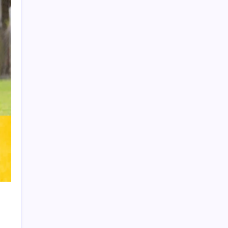
Learn more
THIS WEBSITE IS PROTECTED
BY DMCA