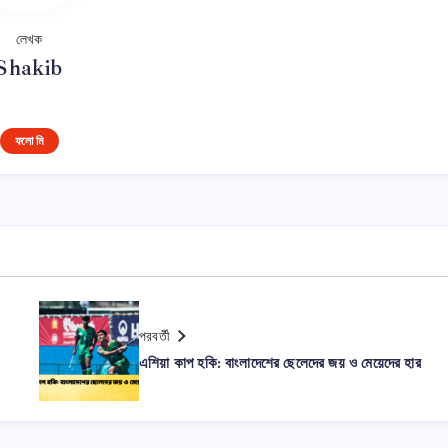
লেখক
Shakib
ফলো মি
পরবর্তী
এশিয়া কাপ হকি: বাংলাদেশের ছেলেদের জয় ও মেয়েদের হার