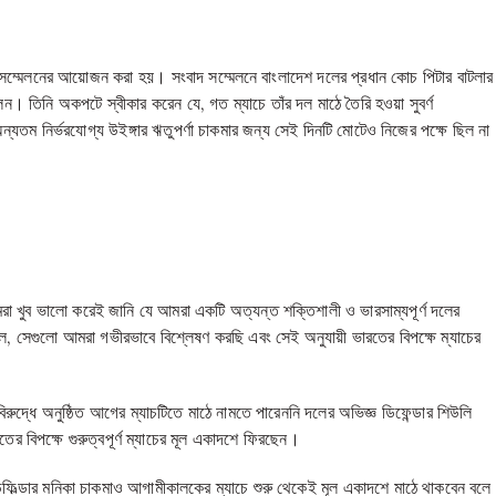
 সম্মেলনের আয়োজন করা হয়। সংবাদ সম্মেলনে বাংলাদেশ দলের প্রধান কোচ পিটার বাটলার
লেন। তিনি অকপটে স্বীকার করেন যে, গত ম্যাচে তাঁর দল মাঠে তৈরি হওয়া সুবর্ণ
ন্যতম নির্ভরযোগ্য উইঙ্গার ঋতুপর্ণা চাকমার জন্য সেই দিনটি মোটেও নিজের পক্ষে ছিল না
রা খুব ভালো করেই জানি যে আমরা একটি অত্যন্ত শক্তিশালী ও ভারসাম্যপূর্ণ দলের
িল, সেগুলো আমরা গভীরভাবে বিশ্লেষণ করছি এবং সেই অনুযায়ী ভারতের বিপক্ষে ম্যাচের
বিরুদ্ধে অনুষ্ঠিত আগের ম্যাচটিতে মাঠে নামতে পারেননি দলের অভিজ্ঞ ডিফেন্ডার শিউলি
র বিপক্ষে গুরুত্বপূর্ণ ম্যাচের মূল একাদশে ফিরছেন।
িডফিল্ডার মনিকা চাকমাও আগামীকালকের ম্যাচে শুরু থেকেই মূল একাদশে মাঠে থাকবেন বলে