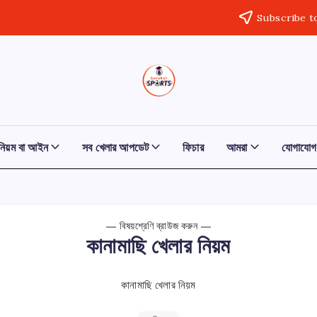
Subscribe t
ক্রীড়া
খেলা
খবর,
গুরুকুল
খেলার
খবর,
,
আজকের
 নিয়ম বা আইন
সব খেলার আপডেট
ফিচার
আমরা
যোগাযোগ
খেলা,
GOLN
প্রতিদিন
খেলা,
ক্রিকেট
খেলার
খবর,
ফুটবল
বিষয়শ্রেণি ব্রাউজ করুন
খেলার
কানামাছি খেলার নিয়ম
খবর,
বাংলাদেশের
খেলার
কানামাছি খেলার নিয়ম
খবর,
বিশ্বকাপ
খেলার