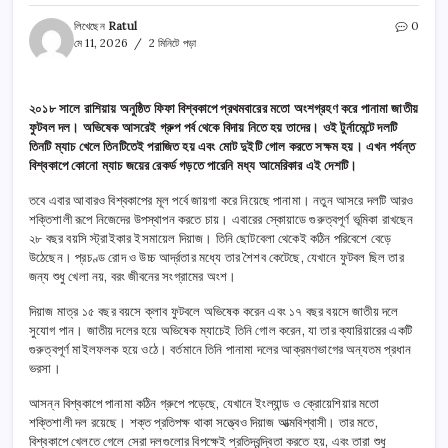
লিখেছেন
Ratul
0
মে 11, 2026
2 মিনিটে পড়া
২০১৮ সালে রাশিয়ায় অনুষ্ঠিত ফিফা বিশ্বকাপে প্রথমবারের মতো অংশগ্রহণ করে পানামা জাতীয়
ফুটবল দল। অভিষেক আসরেই গ্রুপ পর্ব থেকে বিদায় নিতে হয় তাদের। ওই টুর্নামেন্টে দলটি
তিনটি ম্যাচ খেলে তিনটিতেই পরাজিত হয় এবং মোট দুইটি গোল করতে সক্ষম হয়। এখন পর্যন্ত
বিশ্বকাপে কোনো ম্যাচ জয়ের রেকর্ড গড়তে পারেনি মধ্য আমেরিকার এই দেশটি।
তবে এবার আবারও বিশ্বকাপের মূল পর্বে জায়গা করে নিয়েছে পানামা। নতুন আসরে দলটি আরও
শক্তিশালী রূপে নিজেদের উপস্থাপন করতে চায়। এবারের স্কোয়াডে গুরুত্বপূর্ণ ভূমিকা রাখছেন
২৮ বছর বয়সি স্ট্রাইকার ইসমায়েল দিয়াজ। তিনি ছোটবেলা থেকেই কঠিন পরিবেশে বেড়ে
উঠেছেন। প্রচণ্ড রোদ ও উচ্চ আর্দ্রতার মধ্যে তার শৈশব কেটেছে, যেখানে ফুটবল ছিল তার
জন্য শুধু খেলা নয়, বরং জীবনের সংগ্রামের অংশ।
দিয়াজ মাত্র ১৫ বছর বয়সে ক্লাব ফুটবলে অভিষেক করেন এবং ১৭ বছর বয়সে জাতীয় দলে
সুযোগ পান। জাতীয় দলের হয়ে অভিষেক ম্যাচেই তিনি গোল করেন, যা তার ক্যারিয়ারের একটি
গুরুত্বপূর্ণ মাইলফলক হয়ে ওঠে। বর্তমানে তিনি পানামা দলের আক্রমণভাগের অন্যতম প্রধান
ভরসা।
আসন্ন বিশ্বকাপে পানামা কঠিন গ্রুপে পড়েছে, যেখানে ইংল্যান্ড ও ক্রোয়েশিয়ার মতো
শক্তিশালী দল রয়েছে। শক্ত প্রতিপক্ষ থাকা সত্ত্বেও দিয়াজ আত্মবিশ্বাসী। তার মতে,
বিশ্বকাপে খেলতে গেলে সেরা দলগুলোর বিপক্ষেই প্রতিদ্বন্দ্বিতা করতে হয়, এবং তারা শুধু