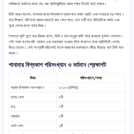
অভিজ্ঞতা অর্জনের জন্য নয়, বরং প্রতিদ্বন্দ্বিতা করার লক্ষ্য নিয়েই মাঠে নামবে।
তিনি আরও জানান, পানামার জন্য বিশ্বকাপে প্রথম জয় অর্জন করাই এখন সবচেয়ে বড় লক্ষ্য।
তার বিশ্বাস, যদি তারা প্রথম ম্যাচেই জয় পেতে পারে, তবে সেটি হবে ঐতিহাসিক অর্জন এবং
পুরো দেশের জন্য গর্বের বিষয়।
শৈশবের স্মৃতি তুলে ধরে দিয়াজ বলেন, তিনি ও তার বন্ধুরা খালি পায়ে রাস্তায় ফুটবল খেলতেন।
সেই সময় অনেক কষ্ট, আঘাত এবং রক্তাক্ত হওয়ার ঘটনা থাকলেও তারা প্রতিদিনই খেলায়
ফিরে যেতেন। সেই সংগ্রামী পরিবেশই তাকে আজকের অবস্থানে পৌঁছে দিয়েছে বলে তিনি মনে
করেন।
পানামার বিশ্বকাপ পরিসংখ্যান ও বর্তমান প্রেক্ষাপট
বিষয়
পরিসংখ্যান/তথ্য
প্রথম বিশ্বকাপ অংশগ্রহণ
২০১৮ (রাশিয়া)
ম্যাচ খেলা
৩টি
জয়
০টি
পরাজয়
৩টি
মোট গোল
২টি