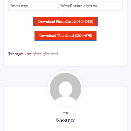
রিয়ালের লক্ষ্য
দীর্ঘমেয়াদি মাঝমাঠ নেতৃত্ব গড়া
Download PhotoCard (1080×1080)
Download Thumbnail (1200×675)
ট্যাগসমূহ:
খেলা
ফুটবল
ফুটবল আপডেট
লেখক
Shourav