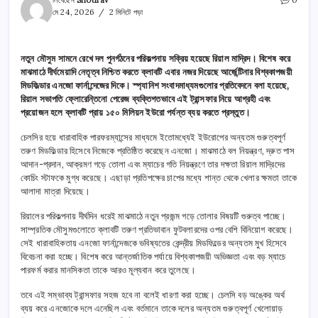
লিখেছেন
Shourav
0
মে 24, 2026
2 মিনিটে পড়া
নতুন মৌসুম সামনে রেখে দল পুনর্গঠনের পরিকল্পনায় সক্রিয় হয়েছে রিয়াল মাদ্রিদ। বিশেষ করে
মাঝমাঠে দীর্ঘমেয়াদি নেতৃত্ব নিশ্চিত করতে ক্লাবটি এবার নজর দিয়েছে আর্জেন্টিনার বিশ্বকাপজয়ী
মিডফিল্ডার এনজো ফার্নান্দেজের দিকে। স্প্যানিশ সংবাদমাধ্যমগুলোর প্রতিবেদনে বলা হয়েছে,
রিয়াল সভাপতি ফ্লোরেন্তিনো পেরেজ ব্যক্তিগতভাবে এই ট্রান্সফার নিয়ে আগ্রহী এবং
প্রয়োজন হলে ক্লাবটি প্রায় ১৫০ মিলিয়ন ইউরো পর্যন্ত ব্যয় করতে প্রস্তুত।
চেলসির হয়ে ধারাবাহিক পারফরম্যান্সের মাধ্যমে ইতোমধ্যেই ইউরোপের অন্যতম গুরুত্বপূর্ণ
তরুণ মিডফিল্ডার হিসেবে নিজেকে প্রতিষ্ঠিত করেছেন এনজো। মাঝমাঠে বল নিয়ন্ত্রণ, দ্রুত পাস
আদান-প্রদান, আক্রমণ গড়ে তোলা এবং ম্যাচের গতি নিয়ন্ত্রণে তার দক্ষতা রিয়াল মাদ্রিদের
কোচিং স্টাফকে মুগ্ধ করেছে। এছাড়া প্রতিপক্ষের চাপের মধ্যে শান্ত থেকে খেলার ক্ষমতা তাকে
আলাদা মাত্রা দিয়েছে।
রিয়ালের পরিকল্পনায় দীর্ঘদিন ধরেই মাঝমাঠে নতুন প্রজন্ম গড়ে তোলার বিষয়টি গুরুত্ব পাচ্ছে।
সাম্প্রতিক মৌসুমগুলোতে ক্লাবটি তরুণ প্রতিভাবান ফুটবলারদের ওপর বেশি বিনিয়োগ করেছে।
সেই ধারাবাহিকতায় এনজো ফার্নান্দেজকে ভবিষ্যতের কেন্দ্রীয় মিডফিল্ডের অন্যতম মুখ হিসেবে
বিবেচনা করা হচ্ছে। বিশেষ করে আন্তর্জাতিক পর্যায়ে বিশ্বকাপজয়ী অভিজ্ঞতা এবং বড় ম্যাচে
পারফর্ম করার মানসিকতা তাকে আরও মূল্যবান করে তুলেছে।
তবে এই সম্ভাব্য ট্রান্সফার সহজ হবে না বলেই ধারণা করা হচ্ছে। চেলসি বড় অঙ্কের অর্থ
ব্যয় করে এনজোকে দলে এনেছিল এবং বর্তমানে তাকে দলের অন্যতম গুরুত্বপূর্ণ খেলোয়াড়