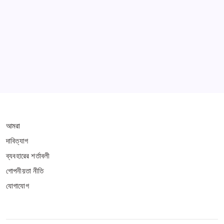
Learn more
THIS WEBSITE IS PROTECTED BY DMCA
আমরা
দাবিত্যাগ
ব্যবহারের শর্তাবলী
গোপনীয়তা নীতি
যোগাযোগ