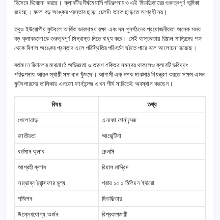
হিসেবে বিবেচনা করছে। ক্লাবটির দীর্ঘমেয়াদি পরিকল্পনায়ও এই মিডফিল্ডারের গুরুত্বপূর্ণ ভূমিকা
রয়েছে। ফলে বড় অঙ্কের প্রস্তাব ছাড়া চেলসি তাকে ছাড়তে আগ্রহী নয়।
তবুও ইউরোপীয় ফুটবলে আর্থিক ভারসাম্য রক্ষা এবং দল পুনর্গঠনের প্রয়োজনীয়তা অনেক সময়
বড় ক্লাবগুলোকে গুরুত্বপূর্ণ সিদ্ধান্ত নিতে বাধ্য করে। সেই বাস্তবতায় রিয়াল মাদ্রিদের পক্ষ
থেকে বিশাল অঙ্কের প্রস্তাব এলে পরিস্থিতির পরিবর্তন ঘটতে পারে বলে আলোচনা রয়েছে।
বর্তমানে রিয়ালের মাঝমাঠে অভিজ্ঞতা ও তরুণ শক্তির সমন্বয় থাকলেও ক্লাবটি ভবিষ্যৎ
পরিকল্পনায় আরও স্থায়ী সমাধান খুঁজছে। আগামী এক দশক মাঝমাঠ নিয়ন্ত্রণ করতে সক্ষম এমন
ফুটবলারদের তালিকায় এনজো ফার্নান্দেজ এখন শীর্ষ সারিতেই অবস্থান করছেন।
বিষয়
তথ্য
খেলোয়াড়
এনজো ফার্নান্দেজ
জাতীয়তা
আর্জেন্টিনা
বর্তমান ক্লাব
চেলসি
আগ্রহী ক্লাব
রিয়াল মাদ্রিদ
সম্ভাব্য ট্রান্সফার মূল্য
প্রায় ১৫০ মিলিয়ন ইউরো
পজিশন
মিডফিল্ডার
উল্লেখযোগ্য অর্জন
বিশ্বকাপজয়ী