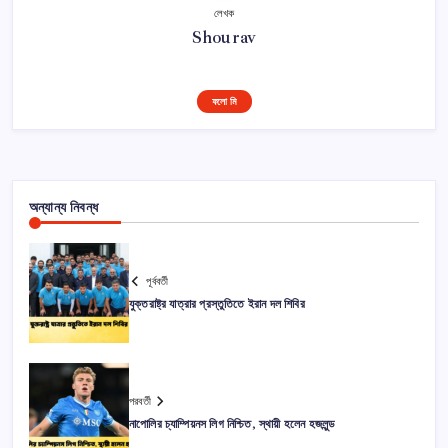
লেখক
Shourav
ফলো মি
অন্যান্য নিবন্ধ
পূর্ববর্তী
যুক্তরাষ্ট্র যাত্রার প্রস্তুতিতে ইরান দল শিবির
পরবর্তী
নাপোলির চ্যাম্পিয়নস লিগ নিশ্চিত, স্থায়ী হলেন হজলুন্ড