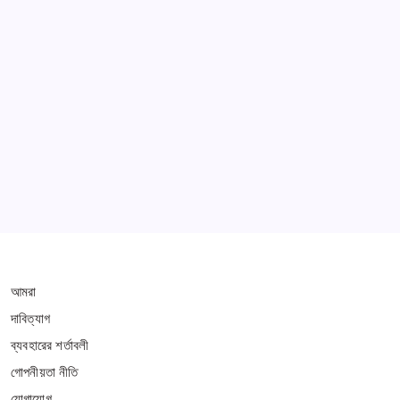
Learn more
THIS WEBSITE IS PROTECTED BY DMCA
আমরা
দাবিত্যাগ
ব্যবহারের শর্তাবলী
গোপনীয়তা নীতি
যোগাযোগ