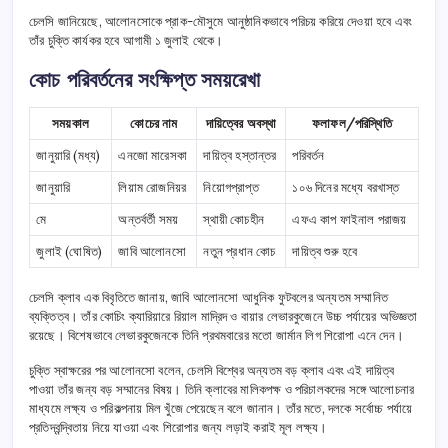
চেলসি জানিয়েছে, আলোনসোকে প্রাক-মৌসুমে আনুষ্ঠানিকভাবে পরিচয় করিয়ে দেওয়া হবে এবং
তাঁর চুক্তি কার্যকর হবে আগামী ১ জুলাই থেকে।
কোচ পরিবর্তনের সংক্ষিপ্ত সময়রেখা
সময়কাল
কোচের নাম
দায়িত্বের অবস্থা
ফলাফল/পরিস্থিতি
জানুয়ারি (মধ্য)
এনজো মারেসকা
দায়িত্ব হস্তান্তর
পরিবর্তন
জানুয়ারি
লিয়াম রোজনিয়র
নিয়োগপ্রাপ্ত
১০৬ দিনের মধ্যে বরখাস্ত
মে
অন্তর্বর্তী সময়
স্থায়ী কোচহীন
এফএ কাপ ফাইনাল পরাজয়
জুলাই (ঘোষিত)
জাবি আলোনসো
নতুন প্রধান কোচ
দায়িত্ব শুরু হবে
চেলসি ক্লাব এক বিবৃতিতে জানায়, জাবি আলোনসো আধুনিক ফুটবলের অন্যতম সম্মানিত
ব্যক্তিত্ব। তাঁর কোচিং ক্যারিয়ারে রিয়াল মাদ্রিদ ও বায়ার লেভারকুজেনে উচ্চ পর্যায়ের অভিজ্ঞতা
রয়েছে। বিশেষভাবে লেভারকুজেনকে তিনি প্রথমবারের মতো জার্মান লিগ শিরোপা এনে দেন।
চুক্তি স্বাক্ষরের পর আলোনসো বলেন, চেলসি বিশ্বের অন্যতম বড় ক্লাব এবং এই দায়িত্ব
পাওয়া তাঁর জন্য বড় সম্মানের বিষয়। তিনি ক্লাবের মালিকপক্ষ ও পরিচালকদের সঙ্গে আলোচনার
মাধ্যমে লক্ষ্য ও পরিকল্পনায় মিল খুঁজে পেয়েছেন বলে জানান। তাঁর মতে, দলকে সর্বোচ্চ পর্যায়ে
প্রতিদ্বন্দ্বিতায় নিয়ে যাওয়া এবং শিরোপার জন্য লড়াই করাই মূল লক্ষ্য।