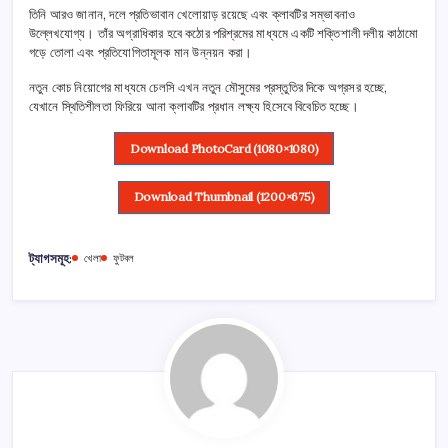
তিনি আরও জানান, দলে প্রতিভাবান খেলোয়াড় রয়েছে এবং ক্লাবটির সম্ভাবনাও
উল্লেখযোগ্য। তাঁর অগ্রাধিকার হবে কঠোর পরিশ্রমের মাধ্যমে একটি শক্তিশালী দলীয় কাঠামো
গড়ে তোলা এবং প্রতিযোগিতামূলক মান উন্নয়ন করা।
নতুন কোচ নিয়োগের মাধ্যমে চেলসি এখন নতুন মৌসুমের প্রস্তুতির দিকে অগ্রসর হচ্ছে,
যেখানে স্থিতিশীলতা ফিরিয়ে আনা ক্লাবটির প্রধান লক্ষ্য হিসেবে বিবেচিত হচ্ছে।
Download PhotoCard (1080×1080)
Download Thumbnail (1200×675)
ট্যাগসমূহ:
খেলা
ফুটবল