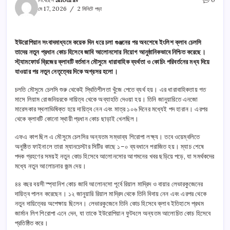
লিখেছেন
Shourav
0
মে 17, 2026
2 মিনিটে পড়া
ইউরোপিয়ান সংবাদমাধ্যমে কয়েক দিন ধরে চলা গুঞ্জনের পর অবশেষে ইংলিশ ক্লাব চেলসি
তাদের নতুন প্রধান কোচ হিসেবে জাবি আলোনসোর নিয়োগ আনুষ্ঠানিকভাবে নিশ্চিত করেছে।
স্ট্যামফোর্ড ব্রিজের ক্লাবটি বর্তমান মৌসুমে ধারাবাহিক ব্যর্থতা ও কোচিং পরিবর্তনের মধ্য দিয়ে
যাওয়ার পর নতুন নেতৃত্বের দিকে অগ্রসর হলো।
চলতি মৌসুমে চেলসি শুরু থেকেই স্থিতিশীলতা খুঁজে পেতে ব্যর্থ হয়। এর ধারাবাহিকতায় গত
মাসে লিয়াম রোজনিয়রকে দায়িত্ব থেকে অব্যাহতি দেওয়া হয়। তিনি জানুয়ারিতে এনজো
মারেসকার স্থলাভিষিক্ত হয়ে দায়িত্ব নেন এবং মাত্র ১০৬ দিনের মধ্যেই পদ হারান। এরপর
থেকে ক্লাবটি কোনো স্থায়ী প্রধান কোচ ছাড়াই খেলছিল।
এফএ কাপ ছিল এ মৌসুমে চেলসির অন্যতম সম্ভাব্য শিরোপা লক্ষ্য। তবে ওয়েম্বলিতে
অনুষ্ঠিত ফাইনালে তারা ম্যানচেস্টার সিটির কাছে ১–০ ব্যবধানে পরাজিত হয়। ম্যাচ শেষে
পদক গ্রহণের সময়ই নতুন কোচ হিসেবে আলোনসোর আগমনের খবর ছড়িয়ে পড়ে, যা সমর্থকদের
মধ্যে নতুন আলোচনার জন্ম দেয়।
৪৪ বছর বয়সী স্প্যানিশ কোচ জাবি আলোনসো পূর্বে রিয়াল মাদ্রিদ ও বায়ার লেভারকুজেনের
দায়িত্ব পালন করেছেন। ১২ জানুয়ারি রিয়াল মাদ্রিদ থেকে তিনি বিদায় নেন এবং এরপর থেকে
নতুন দায়িত্বের অপেক্ষায় ছিলেন। লেভারকুজেনে তিনি কোচ হিসেবে ক্লাব ইতিহাসে প্রথম
জার্মান লিগ শিরোপা এনে দেন, যা তাকে ইউরোপিয়ান ফুটবলে অন্যতম আলোচিত কোচ হিসেবে
প্রতিষ্ঠিত করে।