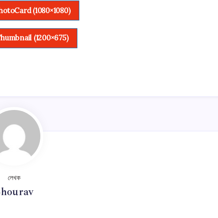
otoCard (1080×1080)
humbnail (1200×675)
লেখক
Shourav