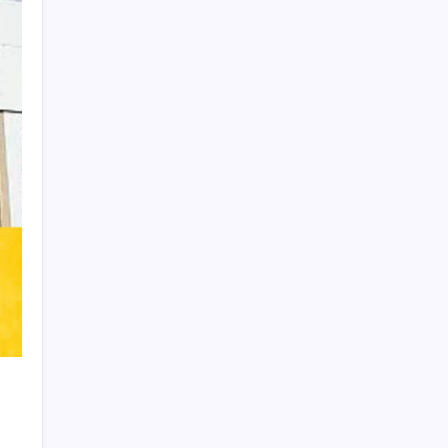
Learn more
THIS WEBSITE IS PROTECTED
BY DMCA