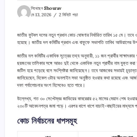
লিখেছেন
Shourav
মে 13, 2026
2 মিনিটে পড়া
জাতীয় ফুটবল দলের নতুন প্রধান কোচ ঘোষণার নির্ধারিত তারিখ ১৫ মে। তব
হয়েছে। জাতীয় দল কমিটির প্রধান এবং বাফুফে সভাপতি তাবিথ আউয়ালের উপ
জাতীয় দল কমিটির একাধিক সূত্রের তথ্য অনুযায়ী, ১১ জন প্রার্থীর সাক্ষাৎক
ছয়জনের তালিকার সঙ্গে আরও দুই থেকে একাধিক নতুন প্রার্থীর নাম যুক্ত করা হয়ে
জটিল হয়ে পড়েছে বলে সংশ্লিষ্টরা জানিয়েছেন। তবে আজকের সভায়ই চূড়ান্ত সিদ
জানিয়েছেন, বিকেল ৩টায় অনলাইন সভা অনুষ্ঠিত হওয়ার কথা রয়েছে এবং আজই 
দফা পর্যালোচনার অংশ হিসেবেও হতে পারে।
উল্লেখ্য, গত ৩০ সেপ্টেম্বর জাভিয়ের কাবরেরার ৫২ মাসের মেয়াদ শেষ হওয়া
২৩০টি আবেদনপত্র জমা পড়ে। এরপর ধাপে ধাপে যাচাই-বাছাইয়ের মাধ্যমে প্র
কোচ নির্বাচনের ধাপসমূহ