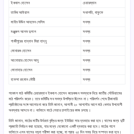
ইকবাল হোসেন
চেয়ারম্যান
তাবিথ আউয়াল
সভাপতি, বাফুফে
মাহিদ উদ্দিন আহমেদ সেলিম
সদস্য
মঞ্জুরুল আলম দুলাল
সদস্য
গাজীপুরের হান্নান মিয়া হান্নু
সদস্য
মোবারক হোসেন
সদস্য
আনোয়ার হোসেন আনু
সদস্য
মোতাহার হোসেন
সদস্য
হাফসা রহমান মৌরী
সদস্য
গতকাল মাঠ কমিটির চেয়ারম্যান ইকবাল হোসেন কয়েকজন সদস্যকে নিয়ে জাতীয় স্টেডিয়ামের
মাঠ পরিদর্শন করেন। তবে কমিটির সব সদস্য উপস্থিত ছিলেন না। পরিদর্শন শেষে ঠিকাদারি
প্রতিষ্ঠানের সঙ্গে আলোচনা করে তিনি জানান, আগামী ২০ আগস্টের আগে মাঠ খেলার উপযোগী
অবস্থায় আসবে না। বর্তমানে মাঠে লেয়ার ঢালাইয়ের কাজ চলছে।
তিনি জানান, মাঠের মাটির উর্বরতা বৃদ্ধির জন্য ইউরিয়া সার ব্যবহার করা হবে। ঘাসের জন্য দুটি
প্রজাতি নির্বাচন করা হয়েছে, যার মধ্যে যেকোনো একটি ব্যবহার করা হবে। মাঠের পাশে
বর্তমানে এসব ঘাসের নমুনা পরীক্ষা করা হচ্ছে, যা প্রায় ২৫ দিন সময় নিয়ে সম্পন্ন করা হবে।