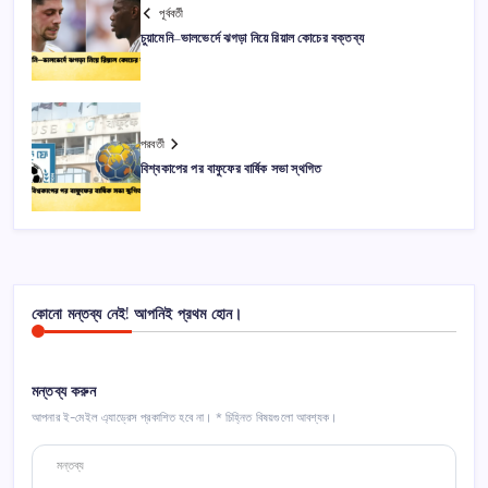
পূর্ববর্তী
চুয়ামেনি–ভালভের্দে ঝগড়া নিয়ে রিয়াল কোচের বক্তব্য
পরবর্তী
বিশ্বকাপের পর বাফুফের বার্ষিক সভা স্থগিত
কোনো মন্তব্য নেই! আপনিই প্রথম হোন।
মন্তব্য করুন
আপনার ই-মেইল এ্যাড্রেস প্রকাশিত হবে না।
*
চিহ্নিত বিষয়গুলো আবশ্যক।