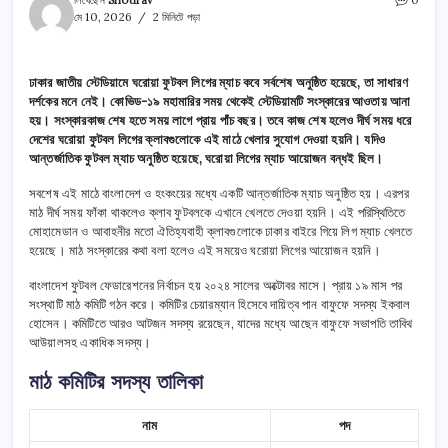
লিখেছেন
Shourav
0
মে 10, 2026
2 মিনিটে পড়া
ঢাকার জাতীয় স্টেডিয়ামে ঘরোয়া ফুটবল লিগের ম্যাচ কবে সর্বশেষ অনুষ্ঠিত হয়েছে, তা সাধারণ
দর্শকের মনে নেই। কোভিড-১৯ মহামারির সময় থেকেই স্টেডিয়ামটি সংস্কারের আওতায় আনা
হয়। সংস্কারকাজ শেষ হতে সময় লাগে প্রায় পাঁচ বছর। তবে কাজ শেষ হলেও দীর্ঘ সময় ধরে
দেশের ঘরোয়া ফুটবল লিগের ক্লাবগুলোকে এই মাঠে খেলার সুযোগ দেওয়া হয়নি। যদিও
আন্তর্জাতিক ফুটবল ম্যাচ অনুষ্ঠিত হয়েছে, ঘরোয়া লিগের ম্যাচ আয়োজন বন্ধই ছিল।
সবশেষ এই মাঠে বাংলাদেশ ও হংকংয়ের মধ্যে একটি আন্তর্জাতিক ম্যাচ অনুষ্ঠিত হয়। এরপর
মাঠ দীর্ঘ সময় ফাঁকা থাকলেও ক্লাব ফুটবলকে এখানে খেলতে দেওয়া হয়নি। এই পরিস্থিতিতে
মোহামেডান ও আবাহনীর মতো ঐতিহ্যবাহী ক্লাবগুলোকে ঢাকার বাইরে গিয়ে লিগ ম্যাচ খেলতে
হয়েছে। মাঠ সংস্কারের কথা বলা হলেও এই সময়েও ঘরোয়া লিগের আয়োজন হয়নি।
বাংলাদেশ ফুটবল ফেডারেশনের নির্বাচন হয় ২০২৪ সালের অক্টোবর মাসে। প্রায় ১৯ মাস পর
সংস্থাটি মাঠ কমিটি গঠন করে। কমিটির চেয়ারম্যান হিসেবে দায়িত্ব পান বাফুফে সদস্য ইকবাল
হোসেন। কমিটিতে আরও আটজন সদস্য রয়েছেন, যাদের মধ্যে আছেন বাফুফে সভাপতি তাবিথ
আউয়ালসহ একাধিক সদস্য।
মাঠ কমিটির সদস্য তালিকা
নাম
পদ