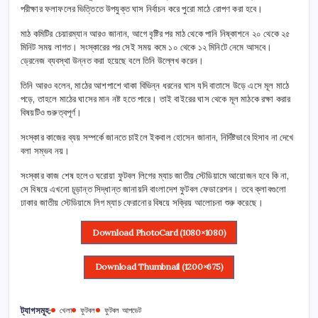
পরীক্ষার ফলাফলের ভিত্তিতে উপযুক্ত ঘাস নির্বাচন করে পুরো মাঠে রোপণ করা হবে।
মাঠ কমিটির চেয়ারম্যান আরও জানান, আগে বৃষ্টির পর মাঠ থেকে পানি নিষ্কাশনে ২০ থেকে ২৫
মিনিট সময় লাগত। সংস্কারের পর সেই সময় কমে ১০ থেকে ১২ মিনিটে নেমে আসবে।
ড্রেনেজ ব্যবস্থা উন্নত করা হয়েছে বলে তিনি উল্লেখ করেন।
তিনি আরও বলেন, মাঠের আশপাশে থাকা বিভিন্ন ধরনের ঘাস যদি বাতাসে উড়ে এসে মূল মাঠে
পড়ে, তাহলে মাঠের ঘাসের মান নষ্ট হতে পারে। তাই বাইরের ঘাস থেকে মূল মাঠকে রক্ষা করার
বিষয়টিও গুরুত্বপূর্ণ।
সংস্কার কাজের ব্যয় সম্পর্কে জানতে চাইলে ইকবাল হোসেন জানান, নির্দিষ্টভাবে হিসাব না দেখে
বলা সম্ভব নয়।
সংস্কার কাজ শেষ হলেও ঘরোয়া ফুটবল লিগের ম্যাচ জাতীয় স্টেডিয়ামে আয়োজন হবে কি না,
সে বিষয়ে এখনো চূড়ান্ত সিদ্ধান্ত জানায়নি বাংলাদেশ ফুটবল ফেডারেশন। তবে ক্লাবগুলো
ঢাকার জাতীয় স্টেডিয়ামে লিগ ম্যাচ ফেরানোর বিষয়ে সক্রিয় আলোচনা শুরু করেছে।
Download PhotoCard (1080×1080)
Download Thumbnail (1200×675)
ট্যাগসমূহ:
খেলা
ফুটবল
ফুটবল আপডেট