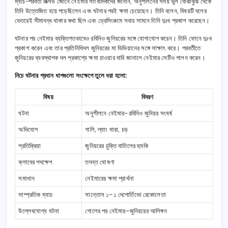
ম্যাচ-পরবর্তী মিক্সড জোনে নেইমার সাংবাদিকদের জানান, অনুশীলনের সময় ভুল বোঝাবুঝি থেকে
তিনি উত্তেজিত হয়ে পড়েছিলেন এবং ঘটনার পরই ক্ষমা চেয়েছেন। তিনি বলেন, বিষয়টি দলের
ভেতরেই সীমাবদ্ধ থাকার কথা ছিল এবং ড্রেসিংরুমে সবার সামনে তিনি দুঃখ প্রকাশ করেছেন।
ঘটনার পর নেইমার ব্যক্তিগতভাবেও রবিনিও জুনিয়রের সঙ্গে যোগাযোগ করেন। তিনি ফোনে দুঃখ
প্রকাশ করেন এবং তার প্রতিনিধিদল জুনিয়রের মা ভিভিয়ানের সঙ্গে সাক্ষাৎ করে। পরবর্তীতে
জুনিয়রের ব্যবস্থাপক দল প্রকাশ্যে ক্ষমা চাওয়ার দাবি জানালে নেইমার সেটিও পালন করেন।
নিচে ঘটনার প্রধান ধাপগুলো সংক্ষেপে তুলে ধরা হলো:
বিষয়
বিবরণ
ঘটনা
অনুশীলনে নেইমার–রবিনিও জুনিয়র সংঘর্ষ
অভিযোগ
গালি, ল্যাং মারা, চড়
প্রতিক্রিয়া
জুনিয়রের চুক্তি বাতিলের হুমকি
ক্লাবের পদক্ষেপ
তদন্ত ঘোষণা
সমাধান
নেইমারের ক্ষমা প্রার্থনা
সাম্প্রতিক ম্যাচ
সান্তোস ১–১ দেপোর্তিভো রেকোলেতা
উল্লেখযোগ্য ঘটনা
গোলের পর নেইমার–জুনিয়রের আলিঙ্গন