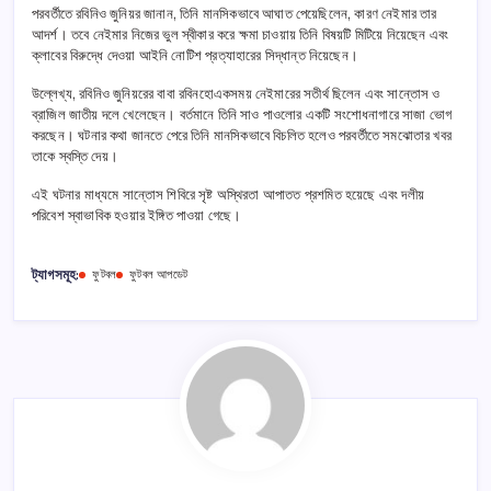
পরবর্তীতে রবিনিও জুনিয়র জানান, তিনি মানসিকভাবে আঘাত পেয়েছিলেন, কারণ নেইমার তার
আদর্শ। তবে নেইমার নিজের ভুল স্বীকার করে ক্ষমা চাওয়ায় তিনি বিষয়টি মিটিয়ে নিয়েছেন এবং
ক্লাবের বিরুদ্ধে দেওয়া আইনি নোটিশ প্রত্যাহারের সিদ্ধান্ত নিয়েছেন।
উল্লেখ্য, রবিনিও জুনিয়রের বাবা রবিনহোএকসময় নেইমারের সতীর্থ ছিলেন এবং সান্তোস ও
ব্রাজিল জাতীয় দলে খেলেছেন। বর্তমানে তিনি সাও পাওলোর একটি সংশোধনাগারে সাজা ভোগ
করছেন। ঘটনার কথা জানতে পেরে তিনি মানসিকভাবে বিচলিত হলেও পরবর্তীতে সমঝোতার খবর
তাকে স্বস্তি দেয়।
এই ঘটনার মাধ্যমে সান্তোস শিবিরে সৃষ্ট অস্থিরতা আপাতত প্রশমিত হয়েছে এবং দলীয়
পরিবেশ স্বাভাবিক হওয়ার ইঙ্গিত পাওয়া গেছে।
ট্যাগসমূহ:
ফুটবল
ফুটবল আপডেট