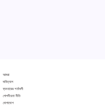
Learn more
THIS WEBSITE IS PROTECTED BY DMCA
আমরা
দাবিত্যাগ
ব্যবহারের শর্তাবলী
গোপনীয়তা নীতি
যোগাযোগ