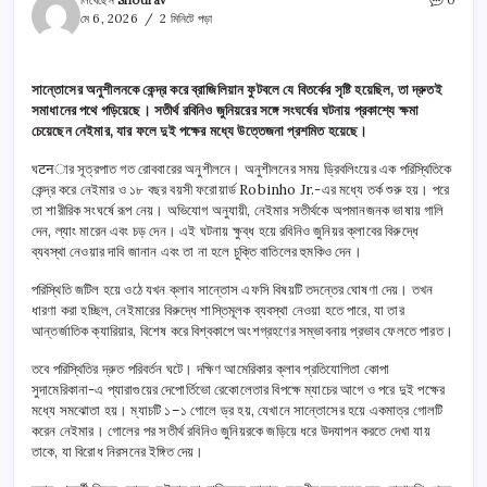
লিখেছেন
Shourav
0
মে 6, 2026
2 মিনিটে পড়া
সান্তোসের অনুশীলনকে কেন্দ্র করে ব্রাজিলিয়ান ফুটবলে যে বিতর্কের সৃষ্টি হয়েছিল, তা দ্রুতই
সমাধানের পথে গড়িয়েছে। সতীর্থ রবিনিও জুনিয়রের সঙ্গে সংঘর্ষের ঘটনায় প্রকাশ্যে ক্ষমা
চেয়েছেন নেইমার, যার ফলে দুই পক্ষের মধ্যে উত্তেজনা প্রশমিত হয়েছে।
ঘटनার সূত্রপাত গত রোববারের অনুশীলনে। অনুশীলনের সময় ড্রিবলিংয়ের এক পরিস্থিতিকে
কেন্দ্র করে নেইমার ও ১৮ বছর বয়সী ফরোয়ার্ড Robinho Jr.-এর মধ্যে তর্ক শুরু হয়। পরে
তা শারীরিক সংঘর্ষে রূপ নেয়। অভিযোগ অনুযায়ী, নেইমার সতীর্থকে অপমানজনক ভাষায় গালি
দেন, ল্যাং মারেন এবং চড় দেন। এই ঘটনায় ক্ষুব্ধ হয়ে রবিনিও জুনিয়র ক্লাবের বিরুদ্ধে
ব্যবস্থা নেওয়ার দাবি জানান এবং তা না হলে চুক্তি বাতিলের হুমকিও দেন।
পরিস্থিতি জটিল হয়ে ওঠে যখন ক্লাব সান্তোস এফসি বিষয়টি তদন্তের ঘোষণা দেয়। তখন
ধারণা করা হচ্ছিল, নেইমারের বিরুদ্ধে শাস্তিমূলক ব্যবস্থা নেওয়া হতে পারে, যা তার
আন্তর্জাতিক ক্যারিয়ার, বিশেষ করে বিশ্বকাপে অংশগ্রহণের সম্ভাবনায় প্রভাব ফেলতে পারত।
তবে পরিস্থিতির দ্রুত পরিবর্তন ঘটে। দক্ষিণ আমেরিকার ক্লাব প্রতিযোগিতা কোপা
সুদামেরিকানা-এ প্যারাগুয়ের দেপোর্তিভো রেকোলেতার বিপক্ষে ম্যাচের আগে ও পরে দুই পক্ষের
মধ্যে সমঝোতা হয়। ম্যাচটি ১–১ গোলে ড্র হয়, যেখানে সান্তোসের হয়ে একমাত্র গোলটি
করেন নেইমার। গোলের পর সতীর্থ রবিনিও জুনিয়রকে জড়িয়ে ধরে উদযাপন করতে দেখা যায়
তাকে, যা বিরোধ নিরসনের ইঙ্গিত দেয়।