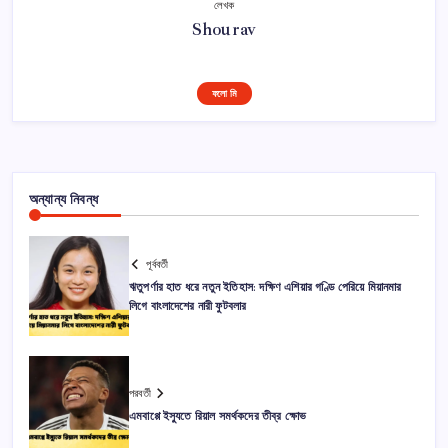
লেখক
Shourav
ফলো মি
অন্যান্য নিবন্ধ
পূর্ববর্তী
ঋতুপর্ণার হাত ধরে নতুন ইতিহাস: দক্ষিণ এশিয়ার গণ্ডি পেরিয়ে মিয়ানমার
লিগে বাংলাদেশের নারী ফুটবলার
পরবর্তী
এমবাপ্পে ইস্যুতে রিয়াল সমর্থকদের তীব্র ক্ষোভ