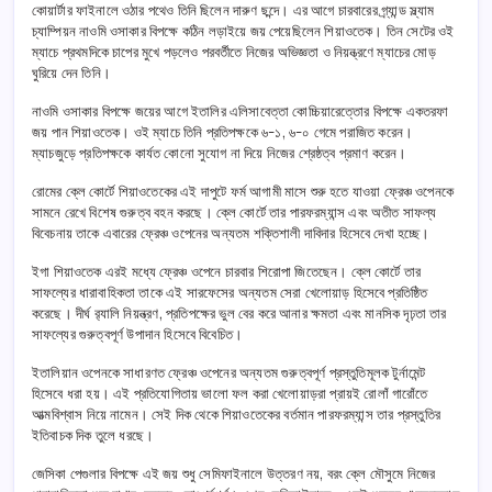
কোয়ার্টার ফাইনালে ওঠার পথেও তিনি ছিলেন দারুণ ছন্দে। এর আগে চারবারের গ্র্যান্ড স্ল্যাম
চ্যাম্পিয়ন নাওমি ওসাকার বিপক্ষে কঠিন লড়াইয়ে জয় পেয়েছিলেন শিয়াওতেক। তিন সেটের ওই
ম্যাচে প্রথমদিকে চাপের মুখে পড়লেও পরবর্তীতে নিজের অভিজ্ঞতা ও নিয়ন্ত্রণে ম্যাচের মোড়
ঘুরিয়ে দেন তিনি।
নাওমি ওসাকার বিপক্ষে জয়ের আগে ইতালির এলিসাবেত্তা কোচ্চিয়ারেত্তোর বিপক্ষে একতরফা
জয় পান শিয়াওতেক। ওই ম্যাচে তিনি প্রতিপক্ষকে ৬-১, ৬-০ গেমে পরাজিত করেন।
ম্যাচজুড়ে প্রতিপক্ষকে কার্যত কোনো সুযোগ না দিয়ে নিজের শ্রেষ্ঠত্ব প্রমাণ করেন।
রোমের ক্লে কোর্টে শিয়াওতেকের এই দাপুটে ফর্ম আগামী মাসে শুরু হতে যাওয়া ফ্রেঞ্চ ওপেনকে
সামনে রেখে বিশেষ গুরুত্ব বহন করছে। ক্লে কোর্টে তার পারফরম্যান্স এবং অতীত সাফল্য
বিবেচনায় তাকে এবারের ফ্রেঞ্চ ওপেনের অন্যতম শক্তিশালী দাবিদার হিসেবে দেখা হচ্ছে।
ইগা শিয়াওতেক এরই মধ্যে ফ্রেঞ্চ ওপেনে চারবার শিরোপা জিতেছেন। ক্লে কোর্টে তার
সাফল্যের ধারাবাহিকতা তাকে এই সারফেসের অন্যতম সেরা খেলোয়াড় হিসেবে প্রতিষ্ঠিত
করেছে। দীর্ঘ র‌্যালি নিয়ন্ত্রণ, প্রতিপক্ষের ভুল বের করে আনার ক্ষমতা এবং মানসিক দৃঢ়তা তার
সাফল্যের গুরুত্বপূর্ণ উপাদান হিসেবে বিবেচিত।
ইতালিয়ান ওপেনকে সাধারণত ফ্রেঞ্চ ওপেনের অন্যতম গুরুত্বপূর্ণ প্রস্তুতিমূলক টুর্নামেন্ট
হিসেবে ধরা হয়। এই প্রতিযোগিতায় ভালো ফল করা খেলোয়াড়রা প্রায়ই রোলাঁ গারোঁতে
আত্মবিশ্বাস নিয়ে নামেন। সেই দিক থেকে শিয়াওতেকের বর্তমান পারফরম্যান্স তার প্রস্তুতির
ইতিবাচক দিক তুলে ধরছে।
জেসিকা পেগুলার বিপক্ষে এই জয় শুধু সেমিফাইনালে উত্তরণ নয়, বরং ক্লে মৌসুমে নিজের