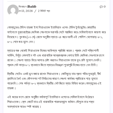
লিখেছেন
Shakib
0
মে 13, 2026
2 মিনিটে পড়া
পোল্যান্ডের টেনিস তারকা ইগা শিয়াওতেক ইতালিয়ান ওপেন টেনিস টুর্নামেন্টের কোয়ার্টার
ফাইনালে যুক্তরাষ্ট্রের জেসিকা পেগুলাকে সরাসরি সেটে পরাজিত করে সেমিফাইনালে জায়গা করে
নিয়েছেন। বুধবার (১৩ মে) রোমে অনুষ্ঠিত ম্যাচে ২৪ বছর বয়সী এই পোলিশ খেলোয়াড় ৬-১,
৬-২ গেমে জয় তুলে নেন।
ম্যাচের শুরু থেকেই শিয়াওতেক নিজের আধিপত্য প্রতিষ্ঠা করেন। প্রথম সেটে শক্তিশালী
সার্ভিস, নিখুঁত বেসলাইন শট এবং ধারাবাহিক আক্রমণাত্মক খেলায় তিনি জেসিকা পেগুলাকে চাপে
রাখেন। পেগুলা ম্যাচে ফিরে আসার চেষ্টা করলেও শিয়াওতেক তাকে খুব বেশি সুযোগ দেননি।
প্রথম সেট মাত্র ৬-১ ব্যবধানে জিতে ম্যাচের নিয়ন্ত্রণ পুরোপুরি নিজের হাতে নেন তিনি।
দ্বিতীয় সেটেও একই ছন্দ বজায় রাখেন শিয়াওতেক। কোর্টজুড়ে তার দ্রুত গতির মুভমেন্ট, দীর্ঘ
র‌্যালিতে ধৈর্য এবং কৌশলগত শট নির্বাচনের কারণে পেগুলা কার্যকর প্রতিরোধ গড়ে তুলতে
পারেননি। শেষ পর্যন্ত ৬-২ ব্যবধানে দ্বিতীয় সেট জিতে ম্যাচ নিশ্চিত করেন পোল্যান্ডের এই
তারকা।
এই জয়ের ফলে রোমে অনুষ্ঠিত মর্যাদাপূর্ণ ইতালিয়ান ওপেনের সেমিফাইনালে উঠেছেন
শিয়াওতেক। ক্লে কোর্টে তার এই ধারাবাহিক পারফরম্যান্স বর্তমান মৌসুমে তার শক্ত
অবস্থানকে আরও স্পষ্ট করেছে।