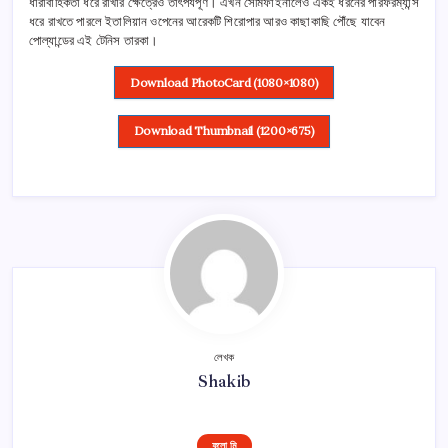
ধারাবাহিকতা ধরে রাখার ক্ষেত্রেও তাৎপর্যপূর্ণ। এখন সেমিফাইনালেও একই ধরনের পারফরম্যান্স
ধরে রাখতে পারলে ইতালিয়ান ওপেনের আরেকটি শিরোপার আরও কাছাকাছি পৌঁছে যাবেন
পোল্যান্ডের এই টেনিস তারকা।
Download PhotoCard (1080×1080)
Download Thumbnail (1200×675)
লেখক
Shakib
ফলো মি