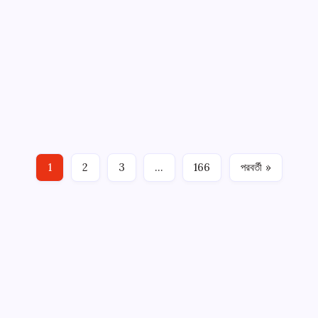
রিয়াল মাদ্রিদের আয় ছুঁলো রেকর্ড উচ্চতা
By
Shourav
আগস্ট 5, 2026
2 Min Read
ইউরোপীয় ফুটবলের অর্থনৈতিক শক্তির মানদণ্ডে আবারও শীর্ষে নিজের অবস্থান
নিশ্চিত করেছে রিয়াল মাদ্রিদ। ২০২৫-২৬ মৌসুমে ক্লাবটির বার্ষিক পরিচালন আয়
1
2
3
…
166
পরবর্তী »
পৌঁছেছে ... Read…
GOLN