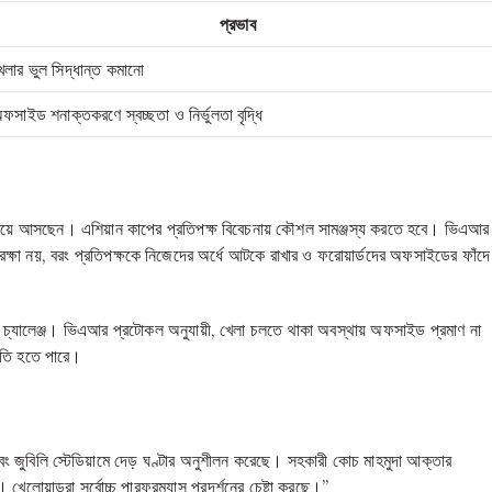
প্রভাব
েলার ভুল সিদ্ধান্ত কমানো
ফসাইড শনাক্তকরণে স্বচ্ছতা ও নির্ভুলতা বৃদ্ধি
করিয়ে আসছেন। এশিয়ান কাপের প্রতিপক্ষ বিবেচনায় কৌশল সামঞ্জস্য করতে হবে। ভিএআর
ল রক্ষা নয়, বরং প্রতিপক্ষকে নিজেদের অর্ধে আটকে রাখার ও ফরোয়ার্ডদের অফসাইডের ফাঁদে
ড় চ্যালেঞ্জ। ভিএআর প্রটোকল অনুযায়ী, খেলা চলতে থাকা অবস্থায় অফসাইড প্রমাণ না
ষতি হতে পারে।
বং জুবিলি স্টেডিয়ামে দেড় ঘণ্টার অনুশীলন করেছে। সহকারী কোচ মাহমুদা আক্তার
োয়াড়রা সর্বোচ্চ পারফরম্যান্স প্রদর্শনের চেষ্টা করছে।”