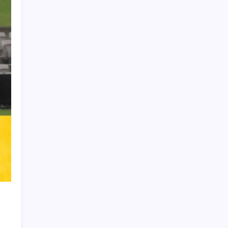
Learn more
THIS WEBSITE IS PROTECTED
BY DMCA