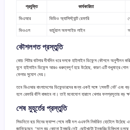
প্রযুক্তি
কার্যকারিতা
ভিএআর
ভিডিও অ্যাসিস্ট্যান্ট রেফারি
খ
ভিওএল
ভার্চুয়াল অফসাইড লাইন
অ
কৌশলগত প্রস্তুতি
কোচ পিটার বাটলার দীর্ঘদিন ধরে দলকে হাইলাইন ডিফেন্স কৌশলে অনুশীলন 
যুগে হাইলাইন ডিফেন্স আরও গুরুত্বপূর্ণ হয়ে উঠেছে, কারণ এটি শুধুমাত্র গো
ফেলার সুযোগ দেয়।
তবে ভিএআর বাংলাদেশের ডিফেন্ডারদের জন্য একই সঙ্গে ‘সেফটি নেট’ এবং ব
হলে রেফারি বাঁশি বাজাবে না। তাই মনোযোগ হারালে খেলার ফলপ্রসূতায় বড় ক্
শেষ মুহূর্তের প্রস্তুতি
সিডনিতে ছয় দিনের ক্যাম্প শেষে নারী দল এএফসি নির্ধারিত হোটেলে উঠেছে এ
জানিয়েছেন, “দলে বড় কোনো ইনজুরি নেই, ছোটখাটো ইনজুরির চিকিৎসা চলছে। খেল