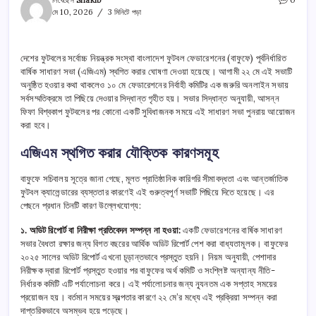
লিখেছেন
Shakib
0
মে 10, 2026
3 মিনিটে পড়া
দেশের ফুটবলের সর্বোচ্চ নিয়ন্ত্রক সংস্থা বাংলাদেশ ফুটবল ফেডারেশনের (বাফুফে) পূর্বনির্ধারিত
বার্ষিক সাধারণ সভা (এজিএম) স্থগিত করার ঘোষণা দেওয়া হয়েছে। আগামী ২২ মে এই সভাটি
অনুষ্ঠিত হওয়ার কথা থাকলেও ১০ মে ফেডারেশনের নির্বাহী কমিটির এক জরুরি অনলাইন সভায়
সর্বসম্মতিক্রমে তা পিছিয়ে দেওয়ার সিদ্ধান্ত গৃহীত হয়। সভার সিদ্ধান্ত অনুযায়ী, আসন্ন
ফিফা বিশ্বকাপ ফুটবলের পর কোনো একটি সুবিধাজনক সময়ে এই সাধারণ সভা পুনরায় আয়োজন
করা হবে।
এজিএম স্থগিত করার যৌক্তিক কারণসমূহ
বাফুফে সচিবালয় সূত্রে জানা গেছে, মূলত প্রাতিষ্ঠানিক কারিগরি সীমাবদ্ধতা এবং আন্তর্জাতিক
ফুটবল ক্যালেন্ডারের ব্যস্ততার কারণেই এই গুরুত্বপূর্ণ সভাটি পিছিয়ে দিতে হয়েছে। এর
পেছনে প্রধান তিনটি কারণ উল্লেখযোগ্য:
১. অডিট রিপোর্ট বা নিরীক্ষা প্রতিবেদন সম্পন্ন না হওয়া:
একটি ফেডারেশনের বার্ষিক সাধারণ
সভার বৈধতা রক্ষার জন্য বিগত বছরের আর্থিক অডিট রিপোর্ট পেশ করা বাধ্যতামূলক। বাফুফের
২০২৫ সালের অডিট রিপোর্ট এখনো চূড়ান্তভাবে প্রস্তুত হয়নি। নিয়ম অনুযায়ী, পেশাদার
নিরীক্ষক দ্বারা রিপোর্ট প্রস্তুত হওয়ার পর বাফুফের অর্থ কমিটি ও সংশ্লিষ্ট অন্যান্য নীতি-
নির্ধারক কমিটি এটি পর্যালোচনা করে। এই পর্যালোচনার জন্য ন্যূনতম এক সপ্তাহ সময়ের
প্রয়োজন হয়। বর্তমান সময়ের স্বল্পতার কারণে ২২ মে’র মধ্যে এই প্রক্রিয়া সম্পন্ন করা
দাপ্তরিকভাবে অসম্ভব হয়ে পড়েছে।