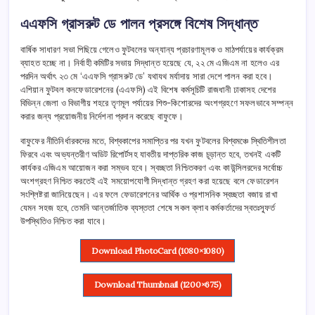
এএফসি গ্রাসরুট ডে পালন প্রসঙ্গে বিশেষ সিদ্ধান্ত
বার্ষিক সাধারণ সভা পিছিয়ে গেলেও ফুটবলের অন্যান্য প্রচারণামূলক ও মাঠপর্যায়ের কার্যক্রম
ব্যাহত হচ্ছে না। নির্বাহী কমিটির সভায় সিদ্ধান্ত হয়েছে যে, ২২ মে এজিএম না হলেও এর
পরদিন অর্থাৎ ২৩ মে ‘এএফসি গ্রাসরুট ডে’ যথাযথ মর্যাদায় সারা দেশে পালন করা হবে।
এশিয়ান ফুটবল কনফেডারেশনের (এএফসি) এই বিশেষ কর্মসূচিটি রাজধানী ঢাকাসহ দেশের
বিভিন্ন জেলা ও বিভাগীয় শহরে তৃণমূল পর্যায়ের শিশু-কিশোরদের অংশগ্রহণে সফলভাবে সম্পন্ন
করার জন্য প্রয়োজনীয় নির্দেশনা প্রদান করেছে বাফুফে।
বাফুফের নীতিনির্ধারকদের মতে, বিশ্বকাপের সমাপ্তির পর যখন ফুটবলের বিশ্বমঞ্চে স্থিতিশীলতা
ফিরবে এবং অভ্যন্তরীণ অডিট রিপোর্টসহ যাবতীয় দাপ্তরিক কাজ চূড়ান্ত হবে, তখনই একটি
কার্যকর এজিএম আয়োজন করা সম্ভব হবে। স্বচ্ছতা নিশ্চিতকরণ এবং কাউন্সিলরদের সর্বোচ্চ
অংশগ্রহণ নিশ্চিত করতেই এই সময়োপযোগী সিদ্ধান্ত গ্রহণ করা হয়েছে বলে ফেডারেশন
সংশ্লিষ্টরা জানিয়েছেন। এর ফলে ফেডারেশনের আর্থিক ও প্রশাসনিক স্বচ্ছতা বজায় রাখা
যেমন সহজ হবে, তেমনি আন্তর্জাতিক ব্যস্ততা শেষে সকল ক্লাব কর্মকর্তাদের স্বতঃস্ফূর্ত
উপস্থিতিও নিশ্চিত করা যাবে।
Download PhotoCard (1080×1080)
Download Thumbnail (1200×675)