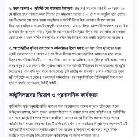
২. ঈদুল আজহা ও প্রতিনিধিদের যাতায়াত বিড়ম্বনা:
চাঁদ দেখা সাপেক্ষে আগামী ২৭ অথবা ২৮
মে পবিত্র ঈদুল আজহা উদযাপিত হওয়ার সম্ভাবনা রয়েছে। ২২ মে সভা অনুষ্ঠিত হলে দেশের
দূরবর্তী জেলাগুলো থেকে আসা কাউন্সিলর ও প্রতিনিধিদের নিজ এলাকায় ফিরতে ব্যাপক
ঈদযাত্রার ঝক্কি ও যানজটের সম্মুখীন হতে হতো। এছাড়া ঈদের আগের দিনগুলোতে ব্যবসায়িক
ও পারিবারিক ব্যস্ততা থাকায় প্রতিনিধিদের শতভাগ উপস্থিতি নিশ্চিত করা চ্যালেঞ্জিং মনে করছে
ফেডারেশন। ফলে সার্বিক জনস্বার্থ ও মানবিক দিক বিবেচনা করে সভাটি স্থগিত করা হয়েছে।
৩. আন্তর্জাতিক ফুটবল ব্যস্ততা ও কর্মকর্তাদের বিদেশ সফর:
জুন মাস বিশ্ব ফুটবলের জন্য
একটি ব্যস্ততম সময়, কারণ এ সময় ফিফা বিশ্বকাপের আন্তর্জাতিক আসর শুরু হতে যাচ্ছে।
উত্তর আমেরিকার তিনটি দেশ—আমেরিকা, কানাডা ও মেক্সিকোতে অনুষ্ঠিতব্য এই আসর দেখার
জন্য বাফুফে এবং দেশের শীর্ষ ক্লাবগুলোর অনেক কর্মকর্তা ইতিমধ্যে বিদেশ ভ্রমণের প্রস্তুতি
নিয়েছেন। পাশাপাশি জুন মাসে বাংলাদেশের দুটি জাতীয় দল মালদ্বীপ ও সান মারিনোতে পৃথক
দুটি টুর্নামেন্টে অংশ নেবে। গুরুত্বপূর্ণ কর্মকর্তাদের এই অনুপস্থিতিতে নীতিনির্ধারণী সভা সফল
হবে না বলেই মনে করছে নির্বাহী কমিটি।
কাউন্সিলরদের নিয়োগ ও প্রশাসনিক কার্যক্রম
পূর্বনির্ধারিত সূচি অনুযায়ী বার্ষিক সাধারণ সভা আয়োজনের লক্ষ্যে বাফুফে ইতিমধ্যে তাদের
অধিভুক্ত সংস্থা, জেলা ফুটবল অ্যাসোসিয়েশন ও ক্লাবগুলোর কাছে কাউন্সিলর বা প্রতিনিধির
নাম চেয়ে আনুষ্ঠানিক পত্র প্রেরণ করেছিল। অনেক সংস্থা নির্ধারিত সময়ের মধ্যে তাদের
প্রতিনিধির নাম জমা দিয়ে প্রক্রিয়াটি এগিয়ে নিয়েছিল। তবে বর্তমান সিদ্ধান্তের প্রেক্ষাপটে এই
প্রক্রিয়াটি সাময়িকভাবে স্থগিত ঘোষণা করা হয়েছে। বিশ্বকাপের পর সভার নতুন তারিখ
নির্ধারিত হলে পুনরায় বিধি মোতাবেক সংশ্লিষ্টদের আমন্ত্রণ জানানো হবে।