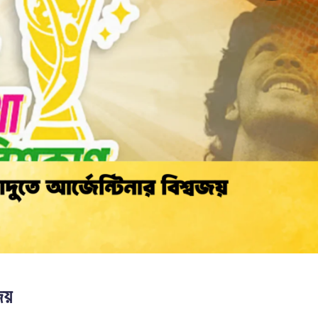
খবর
জয়