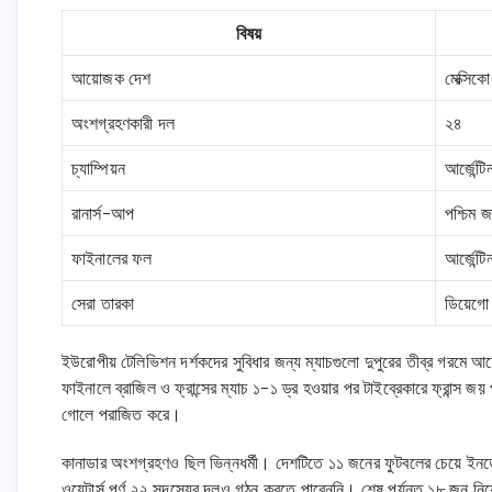
বিষয়
আয়োজক দেশ
মেক্সিকো
অংশগ্রহণকারী দল
২৪
চ্যাম্পিয়ন
আর্জেন্টি
রানার্স-আপ
পশ্চিম জা
ফাইনালের ফল
আর্জেন্টি
সেরা তারকা
ডিয়েগো 
ইউরোপীয় টেলিভিশন দর্শকদের সুবিধার জন্য ম্যাচগুলো দুপুরের তীব্র গরমে আ
ফাইনালে ব্রাজিল ও ফ্রান্সের ম্যাচ ১-১ ড্র হওয়ার পর টাইব্রেকারে ফ্রান
গোলে পরাজিত করে।
কানাডার অংশগ্রহণও ছিল ভিন্নধর্মী। দেশটিতে ১১ জনের ফুটবলের চেয়ে ই
ওয়েটার্স পূর্ণ ২২ সদস্যের দলও গঠন করতে পারেননি। শেষ পর্যন্ত ১৮ জন ন