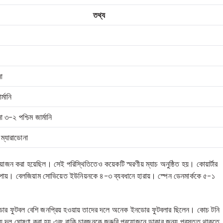
তথ্য
না
র্মানি
না ৩-২ পশ্চিম জার্মানি
ম্যারাডোনা
য়োজন করা হয়েছিল। সেই পরিস্থিতিতেও কয়েকটি স্মরণীয় ম্যাচ অনুষ্ঠিত হয়। কোয়ার্টার
্স জয় পায়। বেলজিয়াম সোভিয়েত ইউনিয়নকে ৪-৩ ব্যবধানে হারায়। স্পেন ডেনমার্ককে ৫-১
নডোর ফুটবল বেশি জনপ্রিয় হওয়ায় তাদের দলে অনেক ইনডোর ফুটবলার ছিলেন। কোচ টনি
িয়ে দল ঘোষণা করা হয় এবং বাকি চারজনকে জরুরি প্রয়োজনে ডাকার জন্য প্রস্তুত থাকতে