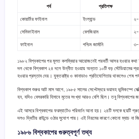
পর্ব
প্রতিপক্ষ
কোয়ার্টার ফাইনাল
ইংল্যান্ড
২-
সেমিফাইনাল
বেলজিয়াম
২-
ফাইনাল
পশ্চিম জার্মানি
৩-
১৯৮২ বিশ্বকাপের পর মূলত কলম্বিয়ার আয়োজনেই পরবর্তী আসর হওয়ার কথা 
দল থেকে বিশ্বকাপ ২৪ দলে উন্নীত হওয়ায় অন্তত ১০টি বড় স্টেডিয়ামের প্র
হওয়ার প্রস্তাব দেয়। যুক্তরাষ্ট্র ও কানাডাও প্রতিযোগিতায় থাকলেও শেষ প
বিশ্বকাপ শুরুর আট মাস আগে, ১৯৮৫ সালের সেপ্টেম্বরে ভয়াবহ ভূমিকম্পে মেক্
হন, যদিও বেসরকারি হিসাবে মৃতের সংখ্যা আরও বেশি ছিল। তবু বিশ্বকাপের জ
এই আসরে বিশ্বকাপের ফরম্যাটেও পরিবর্তন আনা হয়। ২৪টি দলকে ছয়টি গ্রুপে ভ
দলও দ্বিতীয় রাউন্ডে ওঠার সুযোগ পায়। এই নিয়মের কারণে কোনো ম্যাচ না 
১৯৮৬ বিশ্বকাপের গুরুত্বপূর্ণ তথ্য