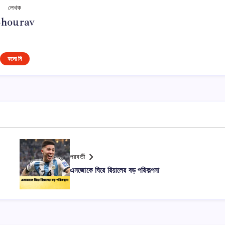
লেখক
Shourav
ফলো মি
পরবর্তী
এনজোকে ঘিরে রিয়ালের বড় পরিকল্পনা