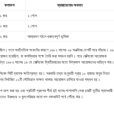
ফলাফল
ম্যারাডোনার অবদান
১ জয়
২ গোল
০ জয়
২ গোল
২ জয়
আক্রমণ গঠনে গুরুত্বপূর্ণ ভূমিকা
ছিল। তবে অর্থনৈতিক সংকটের কারণে ১৯৮২ সালের ২৬ অক্টোবর দেশটি সরে দাঁড়ায়। ১৬
য়োজন হয়েছিল, যা কলম্বিয়ার পক্ষে তৈরি করা সম্ভব হয়নি। পরে মেক্সিকো আয়োজক
র্যন্ত ১৯৮৩ সালের ১৯ মে মেক্সিকো দ্বিতীয়বারের মতো বিশ্বকাপ আয়োজনের দায়িত্ব পায়
সিকো সিটি ব্যাপক ক্ষতিগ্রস্ত হয়। সরকারি তথ্য অনুযায়ী প্রায় ১০ হাজার মানুষ নিহত
ন্য নির্ধারিত ১২টি স্টেডিয়াম অক্ষত থাকায় আয়োজন চালিয়ে যাওয়া সম্ভব হয়।
াগ করা হয় এবং প্রতিটি গ্রুপের শীর্ষ দুই দলের পাশাপাশি সেরা চারটি তৃতীয় স্থানধারী
জিতেও উরুগুয়ে ও বুলগেরিয়ার মতো দল নকআউট পর্বে পৌঁছে যায়।