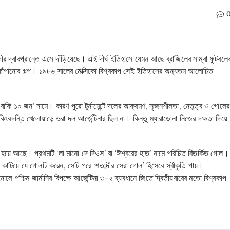
দীর দ্বারপ্রান্তে এসে দাঁড়িয়েছে। এই দীর্ঘ ইতিহাসে যেমন আছে ব্রাজিলের সাম্বা ফুটবলে
্চ কাঁপানোর গল্প। ১৯৮৬ সালের মেক্সিকো বিশ্বকাপ সেই ইতিহাসের অন্যতম আলোচিত
বং বাকি ১০ জন’ নামে। কারণ পুরো টুর্নামেন্টে দলের আক্রমণ, সৃজনশীলতা, নেতৃত্ব ও গোলের
ংবদন্তি খেলোয়াড়ে ভরা দল আর্জেন্টিনার ছিল না। কিন্তু ম্যারাডোনা নিজের দক্ষতা দিয়ে
অংশ হয়ে আছে। প্রথমটি ‘লা মানো দে দিওস’ বা ‘ঈশ্বরের হাত’ নামে পরিচিত বিতর্কিত গোল।
টিয়ে যে গোলটি করেন, সেটি পরে ‘শতাব্দীর সেরা গোল’ হিসেবে স্বীকৃতি পায়।
শ্চিম জার্মানির বিপক্ষে আর্জেন্টিনা ৩-২ ব্যবধানে জিতে দ্বিতীয়বারের মতো বিশ্বকাপ