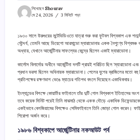
লিখেছেন
Shourav
মে 24, 2026
3 মিনিটে পড়া
১৯৩০ সালে উরুগুয়ের মন্টেভিডিওতে যাত্রা শুরু করা ফুটবল বিশ্বকাপ এক শতাব্
সৌন্দর্য, তেমনি আছে ডিয়েগো আরমান্ডো ম্যারাডোনার একক নৈপুণ্যে বিশ্বমঞ
অধ্যায়, যেখানে আর্জেন্টিনার সাফল্যের কেন্দ্রে ছিলেন একাই ম্যারাডোনা।
কার্লোস বিলার্দোর অধীনে আর্জেন্টিনা দলটি প্রায়ই পরিচিত ছিল ‘ম্যারাডোনা এ
প্রধান ভরসা ছিলেন অধিনায়ক ম্যারাডোনা। পেলের যুগের ব্রাজিলের মতো বহু কি
প্রতিপক্ষের রক্ষণভাগ ভেঙে ম্যাচের গতিপথ বদলে দিয়েছেন একাধিকবার।
ইংল্যান্ডের বিপক্ষে কোয়ার্টার ফাইনালে তাঁর দুটি গোল বিশ্বকাপ ইতিহাসের 
তবে কয়েক মিনিট পরেই তিনি মাঝমাঠ থেকে একক দৌড়ে একাধিক ডিফেন্ডারকে কা
একইভাবে বেলজিয়ামের বিপক্ষেও সেমিফাইনালে তিনি জোড়া গোল করেন। ফাইনালে প
শিরোপা অর্জন করে।
১৯৮৬ বিশ্বকাপে আর্জেন্টিনার নকআউট পর্ব