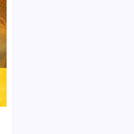
Learn more
THIS WEBSITE IS PROTECTED
BY DMCA